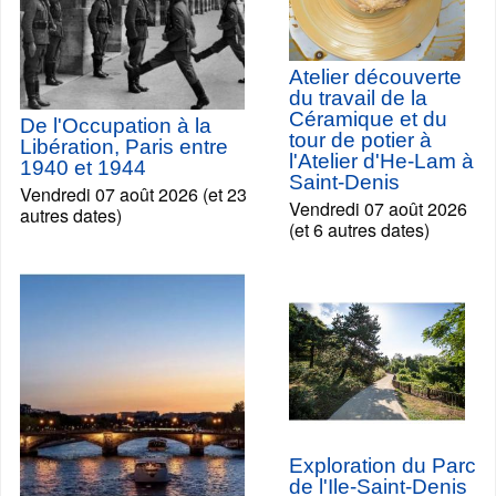
Atelier découverte
du travail de la
Céramique et du
De l'Occupation à la
tour de potier à
Libération, Paris entre
l'Atelier d'He-Lam à
1940 et 1944
Saint-Denis
Vendredi 07 août 2026 (et 23
Vendredi 07 août 2026
autres dates)
(et 6 autres dates)
Exploration du Parc
de l'Ile-Saint-Denis