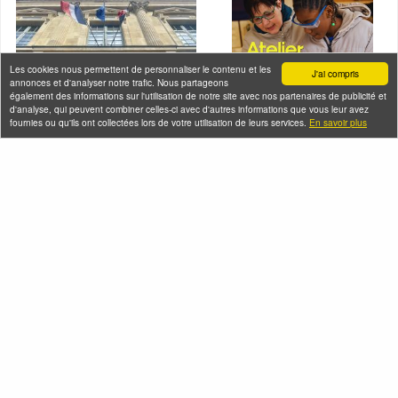
Les cookies nous permettent de personnaliser le contenu et les
J'ai compris
annonces et d'analyser notre trafic. Nous partageons
également des informations sur l'utilisation de notre site avec nos partenaires de publicité et
d'analyse, qui peuvent combiner celles-ci avec d'autres informations que vous leur avez
fournies ou qu'ils ont collectées lors de votre utilisation de leurs services.
En savoir plus
Démonstration et
initiation à la taille
de pierre à la
Les spoliations
Basilique de Saint-
antisémites par Vichy et
Denis
les nazis
Samedi 08 août 2026
Samedi 08 août 2026 (et 1
(et 10 autres dates)
autre date)