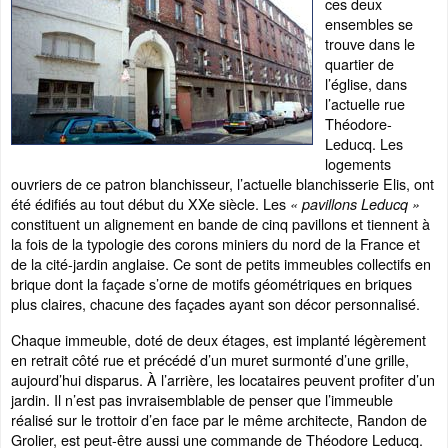
ces deux
ensembles se
trouve dans le
quartier de
l’église, dans
l’actuelle rue
Théodore-
Leducq. Les
logements
ouvriers de ce patron blanchisseur, l’actuelle blanchisserie Elis, ont
été édifiés au tout début du XXe siècle. Les
« pavillons Leducq »
constituent un alignement en bande de cinq pavillons et tiennent à
la fois de la typologie des corons miniers du nord de la France et
de la cité-jardin anglaise. Ce sont de petits immeubles collectifs en
brique dont la façade s’orne de motifs géométriques en briques
plus claires, chacune des façades ayant son décor personnalisé.
Chaque immeuble, doté de deux étages, est implanté légèrement
en retrait côté rue et précédé d’un muret surmonté d’une grille,
aujourd’hui disparus. À l’arrière, les locataires peuvent profiter d’un
jardin. Il n’est pas invraisemblable de penser que l’immeuble
réalisé sur le trottoir d’en face par le même architecte, Randon de
Grolier, est peut-être aussi une commande de Théodore Leducq.