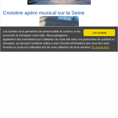
Croisière a
péro musical sur la Seine
Les cookies nous permettent de personnaliser le contenu et les
J'ai compris
annonces et d'analyser notre trafic. Nous partageons
également des informations sur l'utilisation de notre site avec nos partenaires de publicité et
d'analyse, qui peuvent combiner celles-ci avec d'autres informations que vous leur avez
fournies ou qu'ils ont collectées lors de votre utilisation de leurs services.
En savoir plus
Seine-Saint-Denis Tourisme
140, avenue Jean Lolive
93695 Pantin Cedex
Téléphone