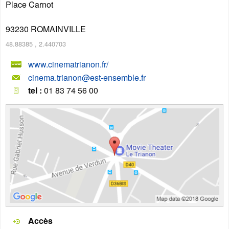
Place Carnot
93230
ROMAINVILLE
48.88385
,
2.440703
www.cinematrianon.fr/
cinema.trianon@est-ensemble.fr
tel :
01 83 74 56 00
Accès