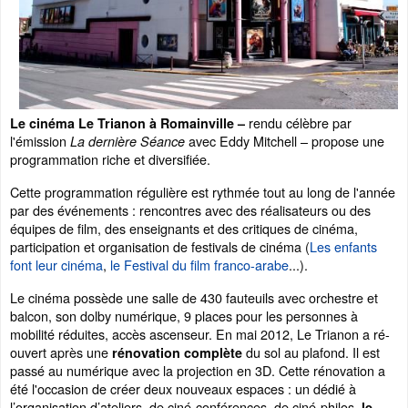
rendu célèbre par
Le cinéma Le Trianon à Romainville –
l'émission
avec Eddy Mitchell – propose une
La dernière Séance
programmation riche et diversifiée.
Cette programmation régulière est rythmée tout au long de l'année
par des événements : rencontres avec des réalisateurs ou des
équipes de film, des enseignants et des critiques de cinéma,
participation et organisation de festivals de cinéma (
Les enfants
font leur cinéma
,
le Festival du film franco-arabe
...).
Le cinéma possède une salle de 430 fauteuils avec orchestre et
balcon, son dolby numérique, 9 places pour les personnes à
mobilité réduites, accès ascenseur. En mai 2012, Le Trianon a ré-
ouvert après une
du sol au plafond. Il est
rénovation complète
passé au numérique avec la projection en 3D. Cette rénovation a
été l'occasion de créer deux nouveaux espaces : un dédié à
l’organisation d’ateliers, de ciné-conférences, de ciné-philos,
le