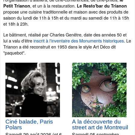
, et un à la restauration.
Petit Trianon
Le Resto'bar du Trianon
propose une cuisine traditionnelle et maison avec des produits de
saison du lundi de 11h à 15h et du mardi au samedi de 11h à 15h
et 18h à 23h.
Le bâtiment, réalisé par Charles Genêtre, date des années 50 et
lui a valu d'être
inscrit à l'inventaire des Monuments historiques
. Le
Trianon a été reconstruit en 1953 dans le style Art Déco dit
"paquebot".
Ciné balade, Paris
A la découverte du
Polars
street art de Montreuil
Samedi 29 août 2026 (et 6
Samedi 05 septembre