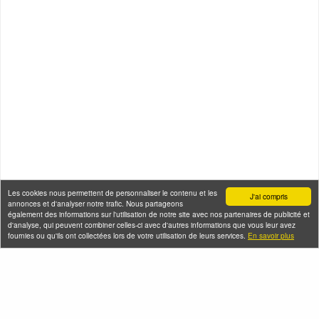
Les cookies nous permettent de personnaliser le contenu et les
J'ai compris
annonces et d'analyser notre trafic. Nous partageons
également des informations sur l'utilisation de notre site avec nos partenaires de publicité et
d'analyse, qui peuvent combiner celles-ci avec d'autres informations que vous leur avez
fournies ou qu'ils ont collectées lors de votre utilisation de leurs services.
En savoir plus