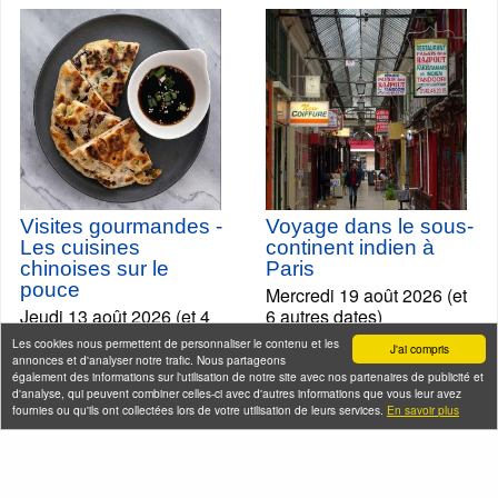
Visites gourmandes -
Voyage dans le sous-
Les cuisines
continent indien à
chinoises sur le
Paris
pouce
Mercredi 19 août 2026 (et
Jeudi 13 août 2026 (et 4
6 autres dates)
autres dates)
Les cookies nous permettent de personnaliser le contenu et les
J'ai compris
annonces et d'analyser notre trafic. Nous partageons
également des informations sur l'utilisation de notre site avec nos partenaires de publicité et
d'analyse, qui peuvent combiner celles-ci avec d'autres informations que vous leur avez
fournies ou qu'ils ont collectées lors de votre utilisation de leurs services.
En savoir plus
Seine-Saint-Denis Tourisme
140, avenue Jean Lolive
93695 Pantin Cedex