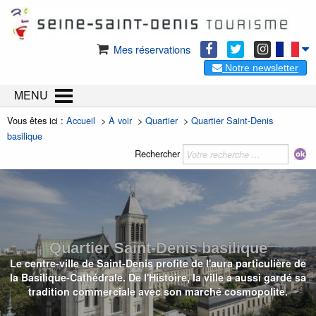
Mes réservations
Notre newsletter
MENU
Vous êtes ici :
Accueil
>
À voir
>
Quartier
>
Quartier Saint-Denis
basilique
Rechercher
Quartier Saint-Denis basilique
Le centre-ville de Saint-Denis profite de l'aura particulière de
la Basilique-Cathédrale. De l'Histoire, la ville a aussi gardé sa
tradition commerciale avec son marché cosmopolite.