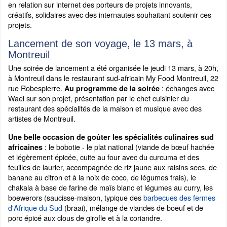
en relation sur internet des porteurs de projets innovants,
créatifs, solidaires avec des internautes souhaitant soutenir ces
projets.
Lancement de son voyage, le 13 mars, à
Montreuil
Une soirée de lancement a été organisée le jeudi 13 mars, à 20h,
à Montreuil dans le restaurant sud-africain My Food Montreuil, 22
rue Robespierre.
: échanges avec
Au programme de la soirée
Wael sur son projet, présentation par le chef cuisinier du
restaurant des spécialités de la maison et musique avec des
artistes de Montreuil.
Une belle occasion de goûter les spécialités culinaires sud
: le bobotie - le plat national (viande de bœuf hachée
africaines
et légèrement épicée, cuite au four avec du curcuma et des
feuilles de laurier, accompagnée de riz jaune aux raisins secs, de
banane au citron et à la noix de coco, de légumes frais), le
chakala à base de farine de maïs blanc et légumes au curry, les
boewerors (saucisse-maison, typique des
barbecues des fermes
d'Afrique du Sud
(braai), mélange de viandes de boeuf et de
porc épicé aux clous de girofle et à la coriandre.