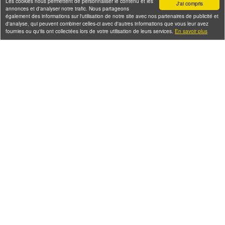
Les cookies nous permettent de personnaliser le contenu et les
J'ai compris
annonces et d'analyser notre trafic. Nous partageons
également des informations sur l'utilisation de notre site avec nos partenaires de publicité et
d'analyse, qui peuvent combiner celles-ci avec d'autres informations que vous leur avez
fournies ou qu'ils ont collectées lors de votre utilisation de leurs services.
En savoir plus
Le quartier du Marais
Souvenirs des
et ses galeries Street-
Arméniens à Belleville
Art
Samedi 08 août 2026 (et 3
Samedi 08 août 2026 (et 4
autres dates)
autres dates)