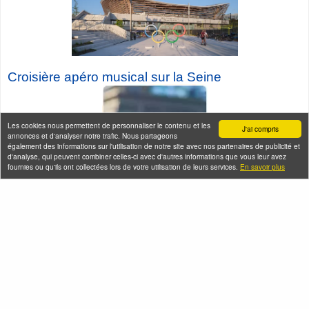
Croisière a
péro musical sur la Seine
Les cookies nous permettent de personnaliser le contenu et les
J'ai compris
annonces et d'analyser notre trafic. Nous partageons
également des informations sur l'utilisation de notre site avec nos partenaires de publicité et
d'analyse, qui peuvent combiner celles-ci avec d'autres informations que vous leur avez
fournies ou qu'ils ont collectées lors de votre utilisation de leurs services.
En savoir plus
Seine-Saint-Denis Tourisme
140, avenue Jean Lolive