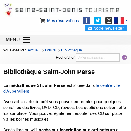
Mes réservations
Notre newsletter
MENU
Vous êtes ici :
Accueil
>
Loisirs
>
Bibliothèque
Rechercher
Bibliothèque Saint-John Perse
est située dans
le centre-ville
La médiathèque St John Perse
d'Aubervilliers
.
Avec votre carte de prêt vous pouvez emprunter pour quelques
semaines des livres, DVD, CD, revues. Les quotidiens doivent être
lus sur place. Vous pouvez également écouter des CD sur place
via les bornes musicales.
Accès libre au wifi,
et
accès sur inscription aux ordinateurs