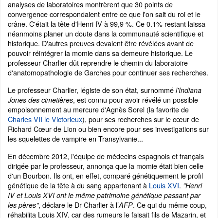
analyses de laboratoires montrèrent que 30 points de
convergence correspondaient entre ce que l'on sait du roi et le
crâne. C'était la tête d'Henri IV à 99,9 %. Ce 0.1% restant laissa
néanmoins planer un doute dans la communauté scientifique et
historique. D'autres preuves devaient être révélées avant de
pouvoir réintégrer la momie dans sa demeure historique. Le
professeur Charlier dût reprendre le chemin du laboratoire
d'anatomopathologie de Garches pour continuer ses recherches.
Le professeur Charlier, légiste de son état, surnommé
l'Indiana
, est connu pour avoir révélé un possible
Jones des cimetières
empoisonnement au mercure d'Agnès Sorel (la favorite de
Charles VII le Victorieux
), pour ses recherches sur le cœur de
Richard Cœur de Lion ou bien encore pour ses investigations sur
les squelettes de vampire en Transylvanie...
En décembre 2012, l'équipe de médecins espagnols et français
dirigée par le professeur, annonça que la momie était bien celle
d'un Bourbon. Ils ont, en effet, comparé génétiquement le profil
génétique de la tête à du sang appartenant à
Louis XVI
.
"
Henri
IV et Louis XVI ont le même patrimoine génétique passant par
, déclare le Dr Charlier à l’
. Ce qui du même coup,
les pères"
AFP
réhabilita Louis XIV, car des rumeurs le faisait fils de Mazarin, et