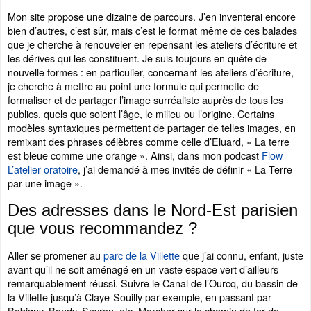
Mon site propose une dizaine de parcours. J’en inventerai encore
bien d’autres, c’est sûr, mais c’est le format même de ces balades
que je cherche à renouveler en repensant les ateliers d’écriture et
les dérives qui les constituent. Je suis toujours en quête de
nouvelle formes : en particulier, concernant les ateliers d’écriture,
je cherche à mettre au point une formule qui permette de
formaliser et de partager l’image surréaliste auprès de tous les
publics, quels que soient l’âge, le milieu ou l’origine. Certains
modèles syntaxiques permettent de partager de telles images, en
remixant des phrases célèbres comme celle d’Eluard, « La terre
est bleue comme une orange ». Ainsi, dans mon podcast
Flow
L’atelier oratoire
, j’ai demandé à mes invités de définir « La Terre
par une image ».
Des adresses dans le Nord-Est parisien
que vous recommandez ?
Aller se promener au
parc de la Villette
que j’ai connu, enfant, juste
avant qu’il ne soit aménagé en un vaste espace vert d’ailleurs
remarquablement réussi. Suivre le Canal de l’Ourcq, du bassin de
la Villette jusqu’à Claye-Souilly par exemple, en passant par
Bobigny, Bondy, Sevran, etc. Marcher sur le chemin de fer de