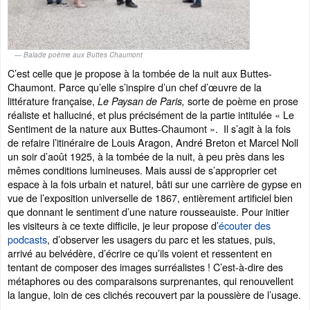
Balade poème aux Buttes Chaumont
C’est celle que je propose à la tombée de la nuit aux Buttes-
Chaumont. Parce qu’elle s’inspire d’un chef d’œuvre de la
littérature française,
sorte de poème en prose
Le Paysan de Paris,
réaliste et halluciné, et plus précisément de la partie intitulée « Le
Sentiment de la nature aux Buttes-Chaumont ». Il s’agit à la fois
de refaire l’itinéraire de Louis Aragon, André Breton et Marcel Noll
un soir d’août 1925, à la tombée de la nuit, à peu près dans les
mêmes conditions lumineuses. Mais aussi de s’approprier cet
espace à la fois urbain et naturel, bâti sur une carrière de gypse en
vue de l’exposition universelle de 1867, entièrement artificiel bien
que donnant le sentiment d’une nature rousseauiste. Pour initier
les visiteurs à ce texte difficile, je leur propose d’
écouter des
podcasts
, d’observer les usagers du parc et les statues, puis,
arrivé au belvédère, d’écrire ce qu’ils voient et ressentent en
tentant de composer des images surréalistes ! C’est-à-dire des
métaphores ou des comparaisons surprenantes, qui renouvellent
la langue, loin de ces clichés recouvert par la poussière de l’usage.