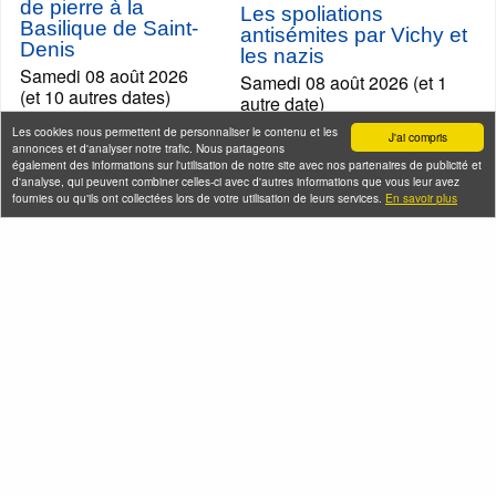
de pierre à la
Les spoliations
Basilique de Saint-
antisémites par Vichy et
Denis
les nazis
Samedi 08 août 2026
Samedi 08 août 2026 (et 1
(et 10 autres dates)
autre date)
Les cookies nous permettent de personnaliser le contenu et les
J'ai compris
annonces et d'analyser notre trafic. Nous partageons
également des informations sur l'utilisation de notre site avec nos partenaires de publicité et
d'analyse, qui peuvent combiner celles-ci avec d'autres informations que vous leur avez
fournies ou qu'ils ont collectées lors de votre utilisation de leurs services.
En savoir plus
L'histoire du
Carnaval de Paris
en musique !
Gestapo et Résistance à
Samedi 08 août 2026
Paris
(et 1 autre date)
Samedi 08 août 2026 (et 8
autres dates)