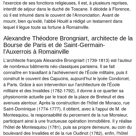
l'exercice de ses fonctions religieuses, il est, à plusieurs reprises,
interdit de séjour dans le duché de Toscane. Il décède à Florence,
où il est inhumé dans le couvent de l'Annonciation. Avant de
mourir, bien qu'exilé, l'abbé Houël a rédigé un testament dans
lequel il lègue toute sa fortune à Romainville.
Alexandre Théodore Brongniart, architecte de la
Bourse de Paris et de Saint-Germain-
l'Auxerrois à Romainville
L'architecte français Alexandre Brongniart (1739-1813) est l'auteur
de nombreux bâtiments néo-classiques parisiens. Il se fait
connaître en travaillant à l'achèvement de l'École militaire, puis il
construit le couvent des Capucins, aujourd'hui le lycée Condorcet,
à Paris. Grâce à son intervention sur l'architecture de l'École
militaire et des Invalides (1782-1792), il donne à ce quartier sa
physionomie actuelle par le tracé de la place de Breteuil et des
avenues alentour. Après la construction de l'hôtel de Monaco, rue
Saint-Dominique (1774-1777), il obtient, avec à l'appui de M. de
Montesquiou, la responsabilité du percement de la rue Monsieur,
participant ainsi à une fructueuse opération immobilière. Il y réalise
l'hôtel de Montesquiou (1781), puis sa propre demeure, au coin du
boulevard des Invalides et de la rue Oudinot (1782), enfin, l'hôtel