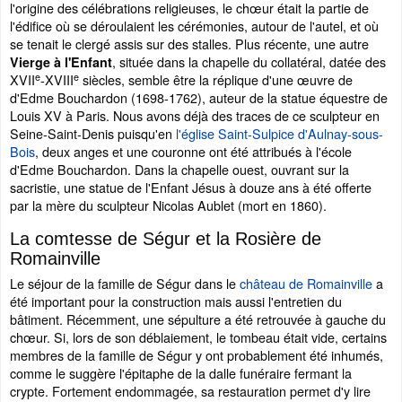
l'origine des célébrations religieuses, le chœur était la partie de
l'édifice où se déroulaient les cérémonies, autour de l'autel, et où
se tenait le clergé assis sur des stalles. Plus récente, une autre
, située dans la chapelle du collatéral, datée des
Vierge à l'Enfant
e
e
XVII
-XVIII
siècles, semble être la réplique d'une œuvre de
d'Edme Bouchardon (1698-1762), auteur de la statue équestre de
Louis XV à Paris. Nous avons déjà des traces de ce sculpteur en
Seine-Saint-Denis puisqu'en
l'église Saint-Sulpice d'Aulnay-sous-
Bois
, deux anges et une couronne ont été attribués à l'école
d'Edme Bouchardon. Dans la chapelle ouest, ouvrant sur la
sacristie, une statue de l'Enfant Jésus à douze ans à été offerte
par la mère du sculpteur Nicolas Aublet (mort en 1860).
La comtesse de Ségur et la Rosière de
Romainville
Le séjour de la famille de Ségur dans le
château de Romainville
a
été important pour la construction mais aussi l'entretien du
bâtiment. Récemment, une sépulture a été retrouvée à gauche du
chœur. Si, lors de son déblaiement, le tombeau était vide, certains
membres de la famille de Ségur y ont probablement été inhumés,
comme le suggère l'épitaphe de la dalle funéraire fermant la
crypte. Fortement endommagée, sa restauration permet d'y lire