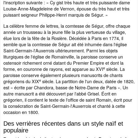
l'inscription suivante : « Cy gist très haute et très puissante dame
Louise-Anne-Magdeleine de Vernon, épouse du très haut et très
puissant seigneur Philippe-Henri marquis de Ségur. »
La célèbre femme de lettres, la comtesse de Ségur, offre chaque
année un trousseau à la jeune fille la plus vertueuse du village,
élue lors de la fête de la Rosière. Décédée à Paris en 1774, il
semble que la comtesse de Ségur ait été inhumée dans l'église
Saint-Germain-l'Auxerrois ultérieurement. Parmi les objets
liturgiques de l'église de Romainville, la paroisse conserve un
ostensoir richement orné datant du Premier Empire et dont la
e
forme, en couronne de rayons, est apparue au XVI
siècle. La
paroisse conserve également plusieurs manuscrits de chants
e
grégoriens du XIX
siècle. La partition de l'un deux, datée de 1820,
est « écrite par Chandora, basse de Notre-Dame de Paris ». Un
autre manuscrit a été découvert par l'abbé Grisel. Écrit en
grégorien, il contient le texte de l'office de saint Romain, écrit pour
la consécration de Saint-Germain-l'Auxerrois et chanté à cette
occasion en 1800.
Des verrières récentes dans un style naïf et
populaire