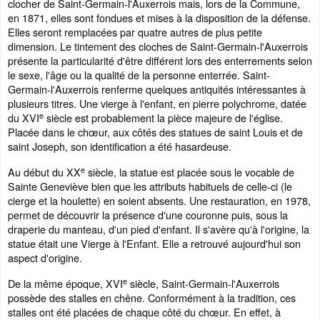
clocher de Saint-Germain-l'Auxerrois mais, lors de la Commune,
en 1871, elles sont fondues et mises à la disposition de la défense.
Elles seront remplacées par quatre autres de plus petite
dimension. Le tintement des cloches de Saint-Germain-l'Auxerrois
présente la particularité d'être différent lors des enterrements selon
le sexe, l'âge ou la qualité de la personne enterrée. Saint-
Germain-l'Auxerrois renferme quelques antiquités intéressantes à
plusieurs titres. Une vierge à l'enfant, en pierre polychrome, datée
e
du XVI
siècle est probablement la pièce majeure de l'église.
Placée dans le chœur, aux côtés des statues de saint Louis et de
saint Joseph, son identification a été hasardeuse.
e
Au début du XX
siècle, la statue est placée sous le vocable de
Sainte Geneviève bien que les attributs habituels de celle-ci (le
cierge et la houlette) en soient absents. Une restauration, en 1978,
permet de découvrir la présence d'une couronne puis, sous la
draperie du manteau, d'un pied d'enfant. Il s'avère qu'à l'origine, la
statue était une Vierge à l'Enfant. Elle a retrouvé aujourd'hui son
aspect d'origine.
e
De la même époque, XVI
siècle, Saint-Germain-l'Auxerrois
possède des stalles en chêne. Conformément à la tradition, ces
stalles ont été placées de chaque côté du chœur. En effet, à