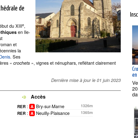
thédrale de
Ins
e
ébut du XIII
,
en Ile-
othiques
st
t roman et
écennies la
-Denis
. Ses
gères
, vignes et nénuphars, reflétant clairement
« crochets »
Cr
en
Dernière mise à jour le
01 juin 2023
Ve
20
da
Accès
:
Bry-sur-Marne
1326m
RER
:
Neuilly-Plaisance
1365m
RER