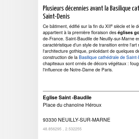
Plusieurs décennies avant la Basilique ca
Saint-Denis
e
Ce bâtiment, édifié sur la fin du XII
siècle et le d
appartient à la première floraison des
églises g
de-France. Saint-Baudile de Neuilly-sur-Marne e
caractéristique d'un style de transition entre l'ar
l'architecture gothique, précédant de quelques d
construction de la
Basilique cathédrale de Saint
chapiteaux sont ornés de décors végétaux : fou
l'influence de Notre-Dame de Paris.
Eglise Saint -Baudile
Place du chanoine Héroux
93330
NEUILLY-SUR-MARNE
48.856295
,
2.532255