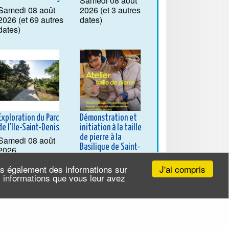
Samedi 08 août
Samedi 08 août
2026 (et 3 autres
2026 (et 69 autres
dates)
dates)
Exploration du Parc
Démonstration et
de l'Ile-Saint-Denis
initiation à la taille
de pierre à la
Samedi 08 août
Basilique de Saint-
2026
Denis
J'ai compris
ns également des informations sur
Samedi 08 août
es informations que vous leur avez
2026 (et 10 autres
dates)