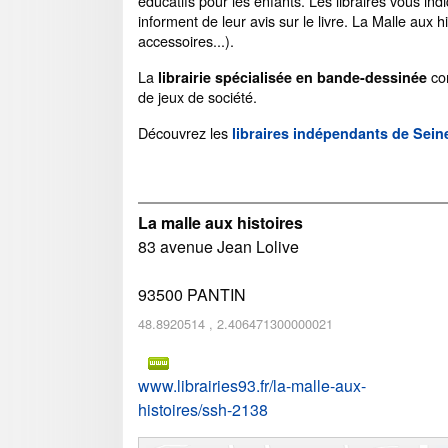
éducatifs pour les enfants. Les libraires vous in
informent de leur avis sur le livre. La Malle aux
accessoires...).
La
com
librairie spécialisée en bande-dessinée
de jeux de société.
Découvrez les
libraires indépendants de Sein
La malle aux histoires
83 avenue Jean Lolive
93500
PANTIN
48.8920514
,
2.406471300000021
www.librairies93.fr/la-malle-aux-
histoires/ssh-2138