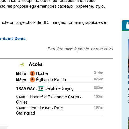
diquent leurs "coups de cœur" par des post-it qui vous
 histoires propose également des cadeaux (papeterie, stylo,
pte un large choix de BD, mangas, romans graphiques et
.
e-Saint-Denis
Dernière mise à jour le
19 mai 2026
Accès
:
Hoche
314m
Métro
:
Église de Pantin
476m
Métro
:
Delphine Seyrig
669m
TRAMWAY
: Honoré d'Estienne d'Ovres -
165m
Vélib'
Grilles
: Jean Lolive - Parc
197m
Vélib'
Stalingrad