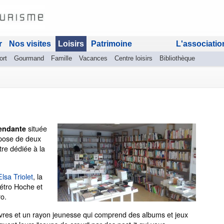
r
Nos visites
Loisirs
Patrimoine
L'associatio
ort
Gourmand
Famille
Vacances
Centre loisirs
Bibliothèque
située
pendante
ispose de deux
tre dédiée à la
Elsa Triolet
, la
métro Hoche et
ro.
res et un rayon jeunesse qui comprend des albums et jeux