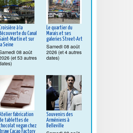
Croisière à la
Le quartier du
découverte du Canal
Marais et ses
Saint-Martin et sur
galeries Street-Art
la Seine
Samedi 08 août
Samedi 08 août
2026 (et 4 autres
2026 (et 53 autres
dates)
dates)
Atelier fabrication
Souvenirs des
de tablettes de
Arméniens à
chocolat vegan chez
Belleville
Rrraw Cacao Factory