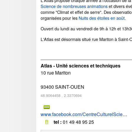
L'Atlas propose chaque année à l'occasion de l
Science de nombreuses animations
et divers é
comme "Climat et effet de serre". Des observatio
organisées pour les
Nuits des étoiles en août
.
Ouvert du lundi au vendredi de 9h à 12h et 13h3
L'Atlas est désormais situé rue Mariton à Saint-
Atlas - Unité sciences et techniques
10 rue Mariton
93400
SAINT-OUEN
48.9064458
,
2.3370694
www.facebook.com/CentreCulturelSciencesArts/
tel :
01 49 48 95 25