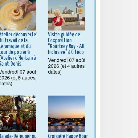
Atelier découverte
Visite guidée de
du travail de la
l'exposition
Céramique et du
"Kourtney Roy - All
tour de potier à
Inclusive" à Citéco
l'Atelier d'He-Lam à
Vendredi 07 août
Saint-Denis
2026 (et 4 autres
Vendredi 07 août
dates)
2026 (et 6 autres
dates)
Balade-Déjeuner ou
Croisière Happy Hour