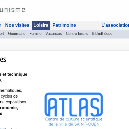
r
Nos visites
Loisirs
Patrimoine
L'associatio
ort
Gourmand
Famille
Vacances
Centre loisirs
Bibliothèque
ues
e et technique
s.
 thématiques,
, cycles de
s, expositions,
tronomie,
rs