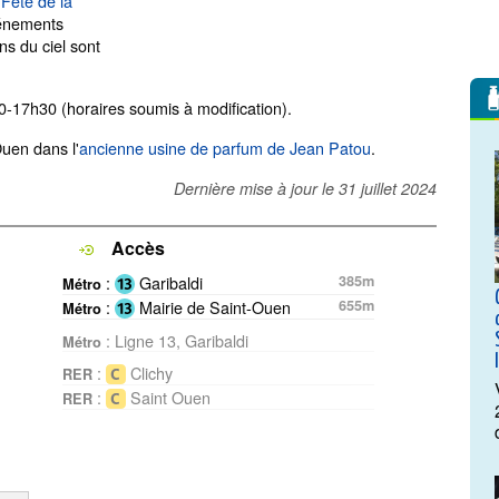
a
Fête de la
vénements
ns du ciel sont
0-17h30 (horaires soumis à modification).
Ouen dans l'
ancienne usine de parfum de Jean Patou
.
Dernière mise à jour le
31 juillet 2024
Accès
:
Garibaldi
385m
Métro
:
Mairie de Saint-Ouen
655m
Métro
: Ligne 13, Garibaldi
Métro
:
Clichy
RER
:
Saint Ouen
RER