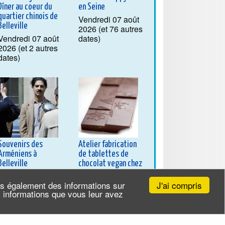
Dîner au coeur du
en Seine
quartier chinois de
Vendredi 07 août
Belleville
2026 (et 76 autres
Vendredi 07 août
dates)
2026 (et 2 autres
dates)
Souvenirs des
Atelier fabrication
Arméniens à
de tablettes de
Belleville
chocolat vegan chez
Rrraw Cacao Factory
Samedi 08 août
J'ai compris
ns également des informations sur
2026 (et 3 autres
Samedi 08 août
es informations que vous leur avez
dates)
2026 (et 69 autres
dates)