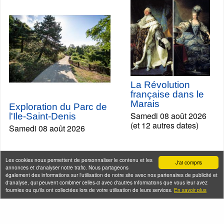
La Révolution
française dans le
Marais
Exploration du Parc de
Samedi 08 août 2026
l'Ile-Saint-Denis
(et 12 autres dates)
Samedi 08 août 2026
Les cookies nous permettent de personnaliser le contenu et les
J'ai compris
annonces et d'analyser notre trafic. Nous partageons
également des informations sur l'utilisation de notre site avec nos partenaires de publicité et
d'analyse, qui peuvent combiner celles-ci avec d'autres informations que vous leur avez
fournies ou qu'ils ont collectées lors de votre utilisation de leurs services.
En savoir plus