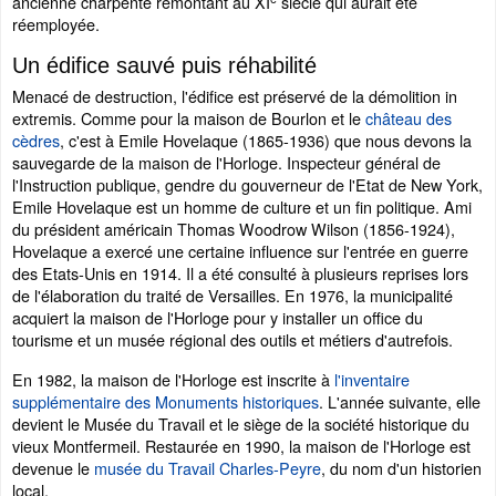
ancienne charpente remontant au XI
siècle qui aurait été
réemployée.
Un édifice sauvé puis réhabilité
Menacé de destruction, l'édifice est préservé de la démolition in
extremis. Comme pour la maison de Bourlon et le
château des
cèdres
, c'est à Emile Hovelaque (1865-1936) que nous devons la
sauvegarde de la maison de l'Horloge. Inspecteur général de
l'Instruction publique, gendre du gouverneur de l'Etat de New York,
Emile Hovelaque est un homme de culture et un fin politique. Ami
du président américain Thomas Woodrow Wilson (1856-1924),
Hovelaque a exercé une certaine influence sur l'entrée en guerre
des Etats-Unis en 1914. Il a été consulté à plusieurs reprises lors
de l'élaboration du traité de Versailles. En 1976, la municipalité
acquiert la maison de l'Horloge pour y installer un office du
tourisme et un musée régional des outils et métiers d'autrefois.
En 1982, la maison de l'Horloge est inscrite à
l'inventaire
supplémentaire des Monuments historiques
. L'année suivante, elle
devient le Musée du Travail et le siège de la société historique du
vieux Montfermeil. Restaurée en 1990, la maison de l'Horloge est
devenue le
musée du Travail Charles-Peyre
, du nom d'un historien
local.