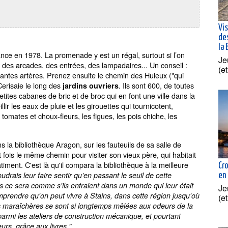
Vis
des
la 
nce en 1978. La promenade y est un régal, surtout si l’on
Je
 des arcades, des entrées, des lampadaires... Un conseil :
(e
antes artères. Prenez ensuite le chemin des Huleux ("qui
Cerisaie le long des
. Ils sont 600, de toutes
jardins ouvriers
tites cabanes de bric et de broc qui en font une ville dans la
llir les eaux de pluie et les girouettes qui tournicotent,
omates et choux-fleurs, les figues, les pois chiche, les
 la bibliothèque Aragon, sur les fauteuils de sa salle de
 fois le même chemin pour visiter son vieux père, qui habitait
iment. C'est là qu'il compara la bibliothèque à la meilleure
Cr
oudrais leur faire sentir qu'en passant le seuil de cette
en
ois ce sera comme s'ils entraient dans un monde qui leur était
Je
comprendre qu'on peut vivre à Stains, dans cette région jusqu'où
(e
res maraîchères se sont si longtemps mêlées aux odeurs de la
armi les ateliers de construction mécanique, et pourtant
urs, grâce aux livres."