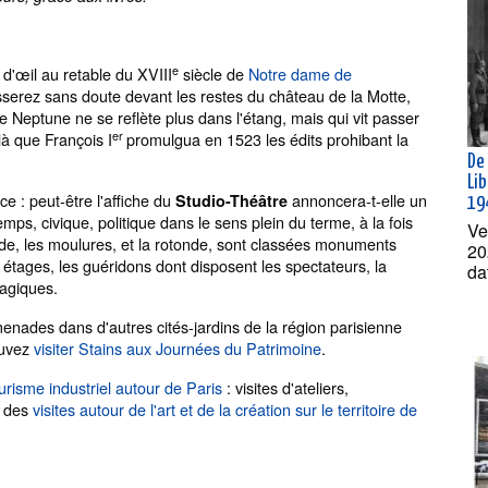
e
d'œil au retable du XVIII
siècle de
Notre dame de
sserez sans doute devant les restes du château de la Motte,
e Neptune ne se reflète plus dans l'étang, mais qui vit passer
er
là que François I
promulgua en 1523 les édits prohibant la
De 
Lib
ce : peut-être l'affiche du
annoncera-t-elle un
Studio-Théâtre
19
mps, civique, politique dans le sens plein du terme, à la fois
Ve
çade, les moulures, et la rotonde, sont classées monuments
20
n étages, les guéridons dont disposent les spectateurs, la
da
magiques.
enades dans d'autres cités-jardins de la région parisienne
ouvez
visiter Stains aux Journées du Patrimoine
.
urisme industriel autour de Paris
: visites d'ateliers,
t des
visites autour de l'art et de la création sur le territoire de