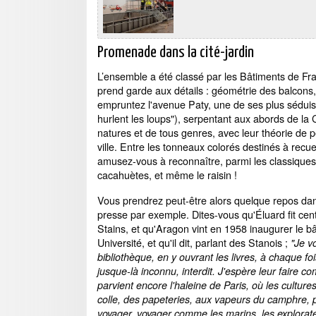
Promenade dans la cité-jardin
L’ensemble a été classé par les Bâtiments de Fra
prend garde aux détails : géométrie des balcons,
empruntez l'avenue Paty, une de ses plus séduis
hurlent les loups"), serpentant aux abords de la 
natures et de tous genres, avec leur théorie de pe
ville. Entre les tonneaux colorés destinés à recuei
amusez-vous à reconnaître, parmi les classiques t
cacahuètes, et même le raisin !
Vous prendrez peut-être alors quelque repos dans
presse par exemple. Dites-vous qu'Éluard fit cent
Stains, et qu'Aragon vint en 1958 inaugurer le bât
Université, et qu'il dit, parlant des Stanois ;
"Je v
bibliothèque, en y ouvrant les livres, à chaque f
jusque-là inconnu, interdit. J'espère leur faire 
parvient encore l'haleine de Paris, où les cultu
colle, des papeteries, aux vapeurs du camphre, p
voyager, voyager comme les marins, les explorate