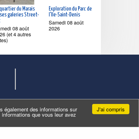
quartier du Marais
Exploration du Parc de
ses galeries Street-
l'Ile-Saint-Denis
t
Samedi 08 août
medi 08 août
2026
26 (et 4 autres
tes)
J'ai compris
ns également des informations sur
es informations que vous leur avez
Site par
ID-Alizés