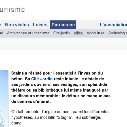
r
Nos visites
Loisirs
Patrimoine
L'associatio
re
Architecture et urbanisme
Cité-jardin
Villes
Agriculture
Archéologi
Stains a résisté pour l’essentiel à l’invasion du
béton. Sa
Cité-Jardin
reste intacte, le dédale de
ses jardins ouvriers, ses vestiges, son splendide
théâtre ou sa bibliothèque lui même inauguré par
un discours mémorable : le détour ne manque pas
de centres d’intérêt.
On fait remonter l’origine du nom, parmi les différentes
hypothèses, au mot latin "Stagna", lieu submergé,
étang.