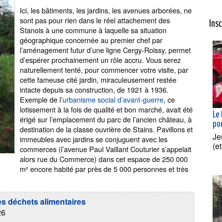
Ici, les bâtiments, les jardins, les avenues arborées, ne
sont pas pour rien dans le réel attachement des
Ins
Stanois à une commune à laquelle sa situation
géographique concernée au premier chef par
l’aménagement futur d’une ligne Cergy-Roissy, permet
d’espérer prochainement un rôle accru. Vous serez
naturellement tenté, pour commencer votre visite, par
cette fameuse cité jardin, miraculeusement restée
intacte depuis sa construction, de 1921 à 1936.
Exemple de l’
urbanisme social d’avant-guerre
, ce
lotissement à la fois de qualité et bon marché, avait été
Le
érigé sur l’emplacement du parc de l’ancien château, à
po
destination de la classe ouvrière de Stains. Pavillons et
Je
immeubles avec jardins se conjuguent avec les
(e
commerces (l’avenue Paul Vaillant Couturier s’appelait
alors rue du Commerce) dans cet espace de 250 000
m² encore habité par près de 5 000 personnes et très
des déchets alimentaires
26