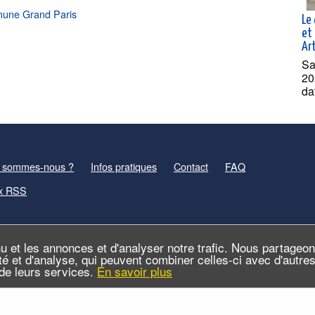
mmune Grand Paris
Le 
et 
Ar
Sa
20
da
 sommes-nous ?
Infos pratiques
Contact
FAQ
x RSS
u et les annonces et d'analyser notre trafic. Nous partageo
cité et d'analyse, qui peuvent combiner celles-ci avec d'autr
n de leurs services.
En savoir plus