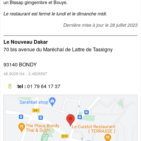
un Bissap gimgembre et Bouye.
Le restaurant est fermé le lundi et le dimanche midi.
Dernière mise à jour le
28 juillet 2023
Le Nouveau Dakar
70 bis avenue du Maréchal de Lattre de Tassigny
93140
BONDY
48.9028194
,
2.4826597
tel :
01 79 64 17 37