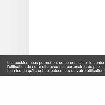
Les cookies nous permettent de personnaliser le conten
l'utilisation de notre site avec nos partenaires de publi
fournies ou qu'ils ont collectées lors de votre utilisatio
Seine-Saint-Denis Tourisme
Qui
140, avenue Jean Lolive