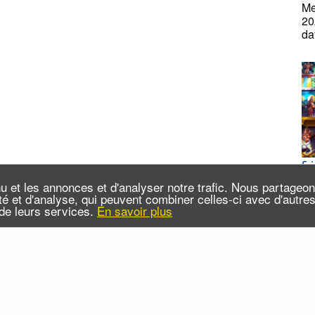
Me
20
da
Sri
ta
u et les annonces et d'analyser notre trafic. Nous partageo
Co
cité et d'analyse, qui peuvent combiner celles-ci avec d'autr
n de leurs services.
En savoir plus
Je
(e
 sommes-nous ?
Infos pratiques
Contact
FAQ