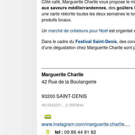
Côté café, Marguerite Charlie vous propose le m
, des
l
aux saveurs méditerranéennes
goûters
une carte réécrite toutes les deux semaines le t
produits locaux.
Un
marché de créateurs pour Noël
est organisé
Dans le cadre du
, des con
Festival Saint-Denis
d'une dégustation chez Marguerite Charlie sont 
Marguerite Charlie
42 Rue de la Boulangerie
93200
SAINT-DENIS
48.9342201
,
2.3563844
www.instagram.com/marguerite.charlie.cie/
tel :
09 86 44 91 82