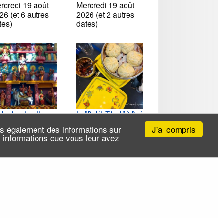
rcredi 19 août
Mercredi 19 août
26 (et 6 autres
2026 (et 2 autres
tes)
dates)
-Lanka et culture
Le "Petit Tibet" à Paris
moule à La
Jeudi 20 août 2026
J'ai compris
ns également des informations sur
urneuve
(et 4 autres dates)
es informations que vous leur avez
udi 20 août 2026
t 3 autres dates)