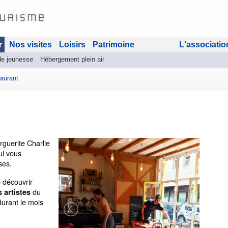
r
Nos visites
Loisirs
Patrimoine
L'associatio
de jeunesse
Hébergement plein air
aurant
guerite Charlie
ui vous
oses.
 découvrir
du
 artistes
urant le mois