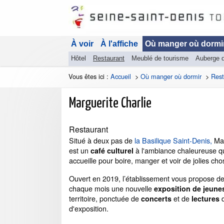
À voir
À l'affiche
Où manger où dormi
Hôtel
Restaurant
Meublé de tourisme
Auberge 
Vous êtes ici :
Accueil
>
Où manger où dormir
>
Rest
Marguerite Charlie
Restaurant
Situé à deux pas de
la Basilique Saint-Denis,
Mar
est un
à l'ambiance chaleureuse q
café culturel
accueille pour boire, manger et voir de jolies ch
Ouvert en 2019, l’établissement vous propose de
chaque mois une nouvelle
exposition de jeunes
territoire, ponctuée de
et de
d
concerts
lectures
d'exposition.