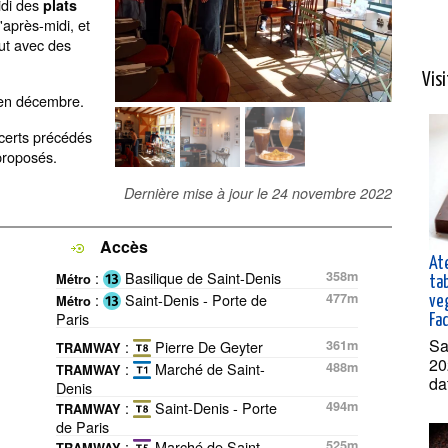
idi des
plats
'après-midi, et
out avec des
Vis
 en décembre.
certs précédés
proposés.
Dernière mise à jour le
24 novembre 2022
Accès
Ate
:
Basilique de Saint-Denis
358m
Métro
ta
:
Saint-Denis - Porte de
477m
Métro
ve
Paris
Fa
Sa
:
Pierre De Geyter
361m
TRAMWAY
20
:
Marché de Saint-
488m
TRAMWAY
da
Denis
:
Saint-Denis - Porte
494m
TRAMWAY
de Paris
:
Marché de Saint-
525m