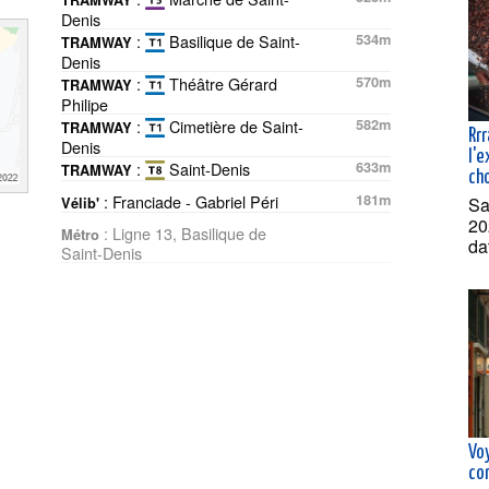
TRAMWAY
Denis
:
Basilique de Saint-
534m
TRAMWAY
Denis
:
Théâtre Gérard
570m
TRAMWAY
Philipe
:
Cimetière de Saint-
582m
TRAMWAY
Rrr
Denis
l'
:
Saint-Denis
633m
TRAMWAY
ch
: Franciade - Gabriel Péri
181m
Sa
Vélib'
20
: Ligne 13, Basilique de
Métro
da
Saint-Denis
Vo
con