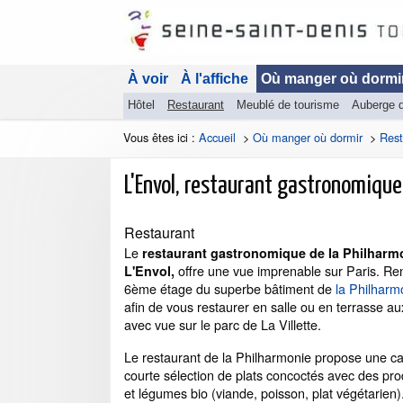
À voir
À l'affiche
Où manger où dormi
Hôtel
Restaurant
Meublé de tourisme
Auberge 
Vous êtes ici :
Accueil
>
Où manger où dormir
>
Rest
L'Envol, restaurant gastronomique
Restaurant
Le
restaurant gastronomique de la Philharmo
offre une vue imprenable sur Paris. R
L'Envol,
6ème étage du superbe bâtiment de
la Philharm
afin de vous restaurer en salle ou en terrasse a
avec vue sur le parc de La Villette.
Le restaurant de la Philharmonie propose une c
courte sélection de plats concoctés avec des pro
et légumes bio (viande, poisson, plat végétarien)