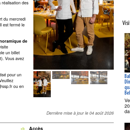
a réalisation des
rt du mercredi
Vis
l est fermé le
anoramique de
isite
le un billet
t). Vous avez
tisé pour un
Ba
Veuillez
Dî
l@ssp.fr ou en
qua
Bel
Ve
20
da
Dernière mise à jour le
04 août 2026
Accès