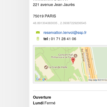
221 avenue Jean Jaurès
75019
PARIS
48.891304383035
,
2.39387229206545
reservation.lenvol@ssp.fr
tel :
01 71 28 41 06
Ouverture
Lundi
Fermé