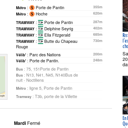
:
Porte de Pantin
355m
Métro
:
Hoche
620m
Métro
:
Porte de Pantin
287m
TRAMWAY
:
Delphine Seyrig
402m
TRAMWAY
:
Ella Fitzgerald
685m
TRAMWAY
Rrr
:
Butte du Chapeau
730m
l'
TRAMWAY
Rouge
ch
Sa
: Parc des Nations
200m
Vélib'
20
: Porte de Pantin.
248m
Vélib'
da
: 75, 151Porte de Pantin
Bus
: N13, N41, N45, N140Bus de
Bus
nuit - Noctiliens
: ligne 5, Porte de Pantin
Métro
: T3b, porte de la Villette
Tramway
En
Mardi
Fermé
Qu