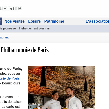
r
Nos visites
Loisirs
Patrimoine
L'associatio
de jeunesse
Hébergement plein air
aurant
 Philharmonie de Paris
nie de Paris,
endez-vous au
onie de Paris
ux beaux jours
arte avec une
duits de saison
. La carte est