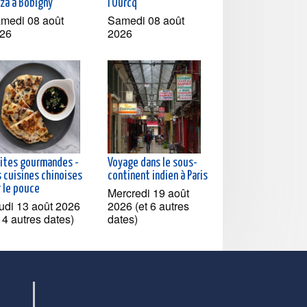
zza à Bobigny
l'Ourcq
medi 08 août
Samedi 08 août
26
2026
sites gourmandes -
Voyage dans le sous-
 cuisines chinoises
continent indien à Paris
r le pouce
Mercredi 19 août
udi 13 août 2026
2026 (et 6 autres
t 4 autres dates)
dates)