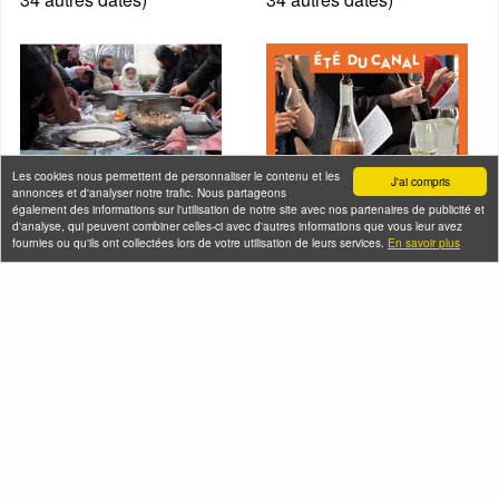
Les cookies nous permettent de personnaliser le contenu et les
J'ai compris
annonces et d'analyser notre trafic. Nous partageons
également des informations sur l'utilisation de notre site avec nos partenaires de publicité et
d'analyse, qui peuvent combiner celles-ci avec d'autres informations que vous leur avez
fournies ou qu'ils ont collectées lors de votre utilisation de leurs services.
En savoir plus
En bateau de
Croisière dégustation
Raymond Queneau +
de vins sur le canal
atelier pizza à
de l'Ourcq
Bobigny
Samedi 08 août 2026
Samedi 08 août 2026