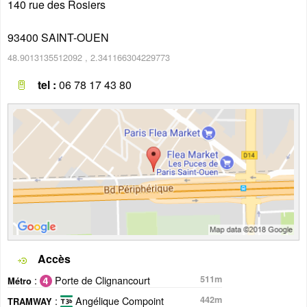
140 rue des Rosiers
93400
SAINT-OUEN
48.9013135512092
,
2.341166304229773
tel :
06 78 17 43 80
Accès
:
Porte de Clignancourt
511m
Métro
:
Angélique Compoint
442m
TRAMWAY