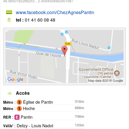
48.8950182286253
,
2.4094594962951987
www.facebook.com/ChezAgnesPantin
tel :
01 41 60 08 48
Accès
:
Église de Pantin
318m
Métro
:
Hoche
668m
Métro
:
Pantin
748m
RER
: Delizy - Louis Nadot
133m
Vélib'