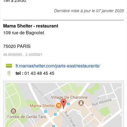
19h à 23h30.
Dernière mise à jour le
07 janvier 2025
Mama Shelter - restaurant
109 rue de Bagnolet
75020
PARIS
48.8596585
,
2.4030921
fr.mamashelter.com/paris-east/restaurants/
tel :
01 43 48 45 45