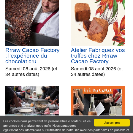
Rrraw Cacao Factory
Atelier Fabriquez vos
: l'expérience du
truffes chez Rrraw
chocolat cru
Cacao Factory
Samedi 08 août 2026 (et
Samedi 08 août 2026 (et
34 autres dates)
34 autres dates)
Les cookies nous permettent de personnaliser le contenu et les
J'ai compris
annonces et d'analyser notre trafic. Nous partageons
également des informations sur l'utilisation de notre site avec nos partenaires de publicité et