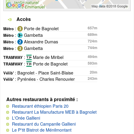
Accès
:
Porte de Bagnolet
657m
Métro
:
Gambetta
689m
Métro
:
Alexandre Dumas
724m
Métro
:
Gambetta
744m
Métro
:
Marie de Miribel
494m
TRAMWAY
:
Porte de Bagnolet
593m
TRAMWAY
: Bagnolet - Place Saint-Blaise
20m
Vélib'
: Pyrénées - Charles Renouvier
243m
Vélib'
Autres restaurants à proximité :
Restaurant éthiopien Paris 20
Restaurant La Manufacture MEB à Bagnolet
L'Orée Gallieni
Restaurant du Campanile Gallieni
Le P'tit Bistrot de Ménilmontant