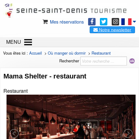
Mes réservations
Notre newsletter
MENU
Vous êtes ici :
Accueil
>
Où manger où dormir
>
Restaurant
Rechercher
Mama Shelter - restaurant
Restaurant