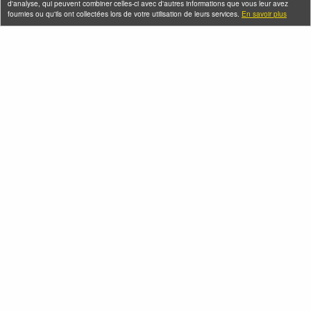
d'analyse, qui peuvent combiner celles-ci avec d'autres informations que vous leur avez
fournies ou qu'ils ont collectées lors de votre utilisation de leurs services.
En savoir plus
En bateau de
Croisière dégustation
Raymond Queneau +
de vins sur le canal
atelier pizza à
de l'Ourcq
Bobigny
Samedi 08 août 2026
Samedi 08 août 2026
Visites gourmandes -
Voyage dans le sous-
Les cuisines
continent indien à
chinoises sur le
Paris
pouce
Mercredi 19 août 2026 (et
Jeudi 13 août 2026 (et 4
6 autres dates)