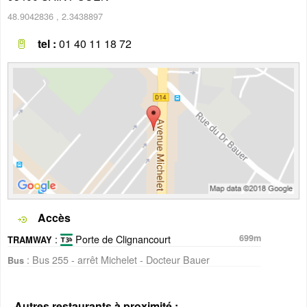
48.9042836
,
2.3438897
tel :
01 40 11 18 72
Accès
:
Porte de Clignancourt
699m
TRAMWAY
: Bus 255 - arrêt Michelet - Docteur Bauer
Bus
Autres restaurants à proximité :