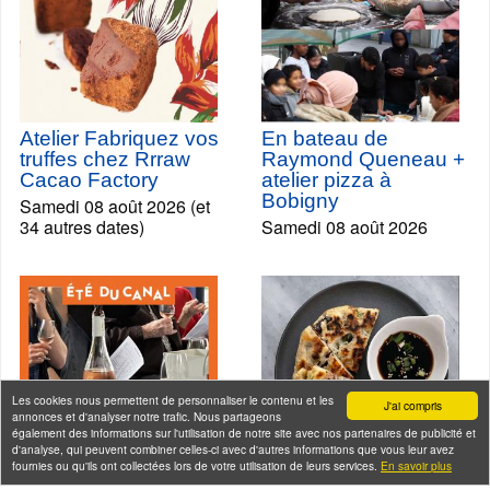
Atelier Fabriquez vos
En bateau de
truffes chez Rrraw
Raymond Queneau +
Cacao Factory
atelier pizza à
Bobigny
Samedi 08 août 2026 (et
34 autres dates)
Samedi 08 août 2026
Les cookies nous permettent de personnaliser le contenu et les
J'ai compris
annonces et d'analyser notre trafic. Nous partageons
également des informations sur l'utilisation de notre site avec nos partenaires de publicité et
d'analyse, qui peuvent combiner celles-ci avec d'autres informations que vous leur avez
fournies ou qu'ils ont collectées lors de votre utilisation de leurs services.
En savoir plus
Croisière dégustation
Visites gourmandes -