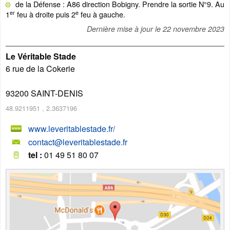
de la Défense : A86 direction Bobigny. Prendre la sortie N°9. Au
er
e
1
feu à droite puis 2
feu à gauche.
Dernière mise à jour le
22 novembre 2023
Le Véritable Stade
6 rue de la Cokerie
93200
SAINT-DENIS
48.9211951
,
2.3637196
www.leveritablestade.fr/
contact@leveritablestade.fr
tel :
01 49 51 80 07