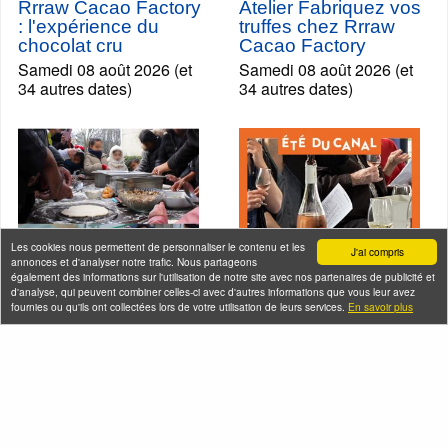
Rrraw Cacao Factory
Atelier Fabriquez vos
: l'expérience du
truffes chez Rrraw
chocolat cru
Cacao Factory
Samedi 08 août 2026 (et
Samedi 08 août 2026 (et
34 autres dates)
34 autres dates)
Les cookies nous permettent de personnaliser le contenu et les
J'ai compris
annonces et d'analyser notre trafic. Nous partageons
également des informations sur l'utilisation de notre site avec nos partenaires de publicité et
d'analyse, qui peuvent combiner celles-ci avec d'autres informations que vous leur avez
fournies ou qu'ils ont collectées lors de votre utilisation de leurs services.
En savoir plus
En bateau de
Croisière dégustation
Raymond Queneau +
de vins sur le canal
atelier pizza à
de l'Ourcq
Bobigny
Samedi 08 août 2026
Samedi 08 août 2026