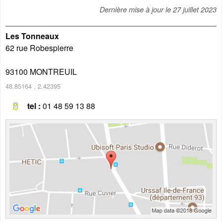
Dernière mise à jour le
27 juillet 2023
Les Tonneaux
62 rue Robespierre
93100
MONTREUIL
48.85164
,
2.42395
tel :
01 48 59 13 88