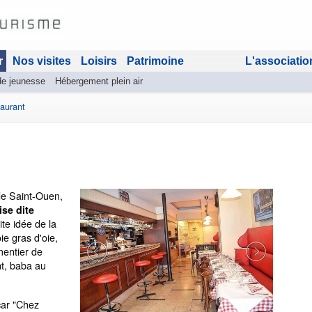
r
Nos visites
Loisirs
Patrimoine
L'associatio
de jeunesse
Hébergement plein air
aurant
 de Saint-Ouen,
ise dite
te idée de la
ie gras d'oie,
mentier de
nt, baba au
 car "Chez