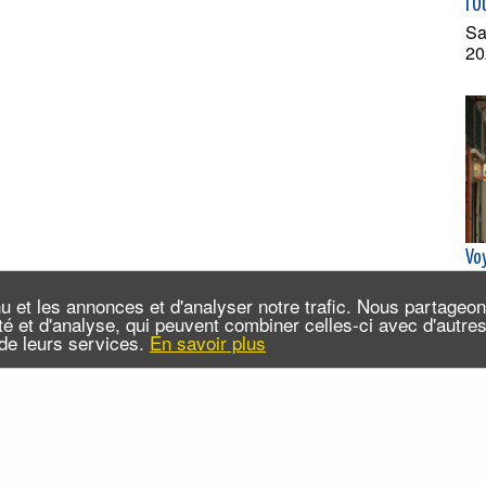
l'O
Sa
20
Vo
con
u et les annonces et d'analyser notre trafic. Nous partageo
Me
cité et d'analyse, qui peuvent combiner celles-ci avec d'autr
20
n de leurs services.
En savoir plus
da
 sommes-nous ?
Infos pratiques
Contact
FAQ