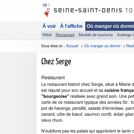
À voir
À l'affiche
Où manger où dormi
Hôtel
Restaurant
Meublé de tourisme
Auberge 
Vous êtes ici :
Accueil
>
Où manger où dormir
>
Rest
Chez Serge
Restaurant
Le restaurant-bistrot chez Serge, situé à Mairie
est réputé pour son accueil et sa
cuisine frança
réalisée avec grand soin. Une peti
"bourgeoise"
carte de ce restaurant typique des années 50 : fo
pot de harengs, persillé, salade d'écrevisse, par
canard, côte de bœuf, saumon confit, éclair géa
vieux rhum.
N'oublions pas les palais qui apprécient le tanin