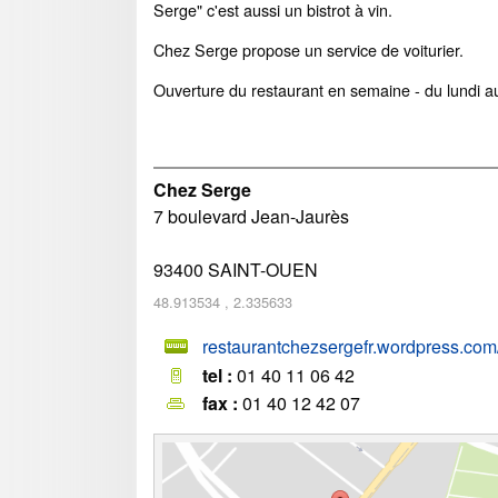
Serge" c'est aussi un bistrot à vin.
Chez Serge propose un service de voiturier.
Ouverture du restaurant en semaine - du lundi a
Chez Serge
7 boulevard Jean-Jaurès
93400
SAINT-OUEN
48.913534
,
2.335633
restaurantchezsergefr.wordpress.com
tel :
01 40 11 06 42
fax :
01 40 12 42 07