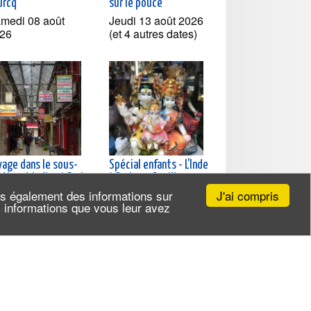
urcq
sur le pouce
medi 08 août
Jeudi 13 août 2026
26
(et 4 autres dates)
yage dans le sous-
Spécial enfants - L'Inde
tinent indien à Paris
à Paris en famille
J'ai compris
ns également des informations sur
rcredi 19 août
Mercredi 19 août
es informations que vous leur avez
26 (et 6 autres
2026 (et 2 autres
tes)
dates)