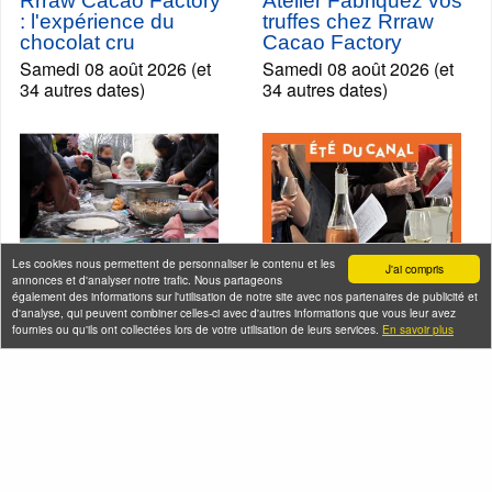
Rrraw Cacao Factory
Atelier Fabriquez vos
: l'expérience du
truffes chez Rrraw
chocolat cru
Cacao Factory
Samedi 08 août 2026 (et
Samedi 08 août 2026 (et
34 autres dates)
34 autres dates)
Les cookies nous permettent de personnaliser le contenu et les
J'ai compris
annonces et d'analyser notre trafic. Nous partageons
également des informations sur l'utilisation de notre site avec nos partenaires de publicité et
d'analyse, qui peuvent combiner celles-ci avec d'autres informations que vous leur avez
fournies ou qu'ils ont collectées lors de votre utilisation de leurs services.
En savoir plus
En bateau de
Croisière dégustation
Raymond Queneau +
de vins sur le canal
atelier pizza à
de l'Ourcq
Bobigny
Samedi 08 août 2026
Samedi 08 août 2026