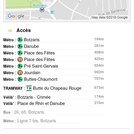
Accès
:
Botzaris
194m
Métro
:
Danube
281m
Métro
:
Place des Fêtes
408m
Métro
:
Place des Fêtes
425m
Métro
:
Pré Saint-Gervais
554m
Métro
:
Jourdain
592m
Métro
:
Buttes-Chaumont
707m
Métro
:
Butte du Chapeau Rouge
673m
TRAMWAY
: Botzaris - Crimée
174m
Vélib'
: Place de Rhin et Danube
215m
Vélib'
: 26, 65, Botzaris.
Bus
: Ligne 7 bis, Botzaris
Métro