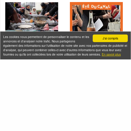
Les cookies nous permettent de personnaliser le contenu et les
J'ai compris
annonces et d'analyser notre trafic. Nous partageons
également des informations sur l'utilisation de notre site avec nos partenaires de publicité et
d'analyse, qui peuvent combiner celles-ci avec d'autres informations que vous leur avez
fournies ou qu'ils ont collectées lors de votre utilisation de leurs services.
En savoir plus
En bateau de
Croisière dégustation
Raymond Queneau +
de vins sur le canal
atelier pizza à
de l'Ourcq
Bobigny
Samedi 08 août 2026
Samedi 08 août 2026