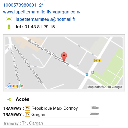
100057398060112/
www.lapetitemarmite-livrygargan.com/
lapetitemarmite93@hotmail.fr
tel :
01 43 81 29 15
Accès
:
République Marx Dormoy
168m
TRAMWAY
:
Gargan
388m
TRAMWAY
: T4, Gargan
Tramway