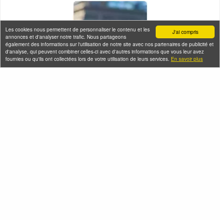
Les cookies nous permettent de personnaliser le contenu et les
J'ai compris
annonces et d'analyser notre trafic. Nous partageons
également des informations sur l'utilisation de notre site avec nos partenaires de publicité et
d'analyse, qui peuvent combiner celles-ci avec d'autres informations que vous leur avez
fournies ou qu'ils ont collectées lors de votre utilisation de leurs services.
En savoir plus
Seine-Saint-Denis Tourisme
140, avenue Jean Lolive
93695 Pantin Cedex
Téléphone
Qui sommes-nous ?
Infos pratiques
Contact
FAQ
Flux RSS