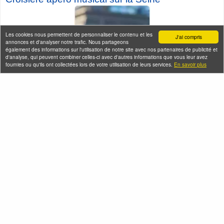
Les cookies nous permettent de personnaliser le contenu et les
J'ai compris
annonces et d'analyser notre trafic. Nous partageons
également des informations sur l'utilisation de notre site avec nos partenaires de publicité et
d'analyse, qui peuvent combiner celles-ci avec d'autres informations que vous leur avez
fournies ou qu'ils ont collectées lors de votre utilisation de leurs services.
En savoir plus
Seine-Saint-Denis Tourisme
140, avenue Jean Lolive
93695 Pantin Cedex
Téléphone
Qui sommes-nous ?
Infos pratiques
Contact
FAQ