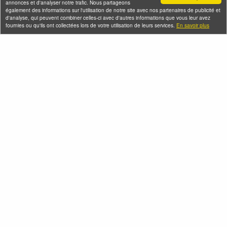
annonces et d'analyser notre trafic. Nous partageons
également des informations sur l'utilisation de notre site avec nos partenaires de publicité et
d'analyse, qui peuvent combiner celles-ci avec d'autres informations que vous leur avez
fournies ou qu'ils ont collectées lors de votre utilisation de leurs services.
En savoir plus
Seine-Saint-Denis Tourisme
140, avenue Jean Lolive
93695 Pantin Cedex
Téléphone
Qui sommes-nous ?
Infos pratiques
Contact
FAQ
Flux RSS