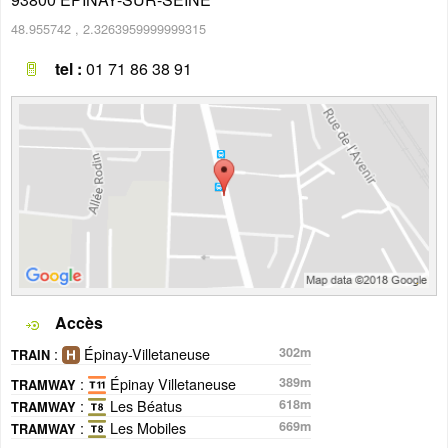
48.955742
,
2.3263959999999315
tel :
01 71 86 38 91
Accès
:
Épinay-Villetaneuse
302m
TRAIN
:
Épinay Villetaneuse
389m
TRAMWAY
:
Les Béatus
618m
TRAMWAY
:
Les Mobiles
669m
TRAMWAY