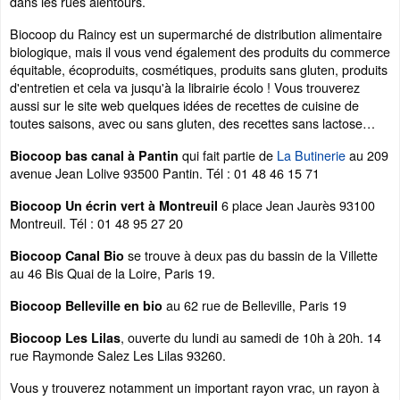
dans les rues alentours.
Biocoop du Raincy est un supermarché de distribution alimentaire
biologique, mais il vous vend également des produits du commerce
équitable, écoproduits, cosmétiques, produits sans gluten, produits
d'entretien et cela va jusqu'à la librairie écolo ! Vous trouverez
aussi sur le site web quelques idées de recettes de cuisine de
toutes saisons, avec ou sans gluten, des recettes sans lactose…
qui fait partie de
La Butinerie
au 209
Biocoop bas canal à Pantin
avenue Jean Lolive 93500 Pantin. Tél : 01 48 46 15 71
6 place Jean Jaurès 93100
Biocoop Un écrin vert à Montreuil
Montreuil. Tél : 01 48 95 27 20
se trouve à deux pas du bassin de la Villette
Biocoop Canal Bio
au 46 Bis Quai de la Loire, Paris 19.
au 62 rue de Belleville, Paris 19
Biocoop Belleville en bio
, ouverte du lundi au samedi de 10h à 20h. 14
Biocoop Les Lilas
rue Raymonde Salez Les Lilas 93260.
Vous y trouverez notamment un important rayon vrac, un rayon à