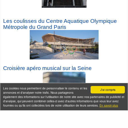
Les coulisses du Centre Aquatique Olympique
Métropole du Grand Paris
Croisière a
péro musical sur la Seine
Les cookies nous permettent de personnaliser le contenu et les
J'ai compris
annonces et d'analyser notre trafic. Nous partageons
également des informations sur l'utilisation de notre site avec nos partenaires de publicité et
d'analyse, qui peuvent combiner celles-ci avec d'autres informations que vous leur avez
fournies ou qu'ils ont collectées lors de votre utilisation de leurs services.
En savoir plus