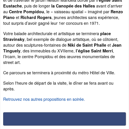
l’église Saint
, puis de longer
avant d’arriver
Eustache
la Canopée des Halles
au
, le « vaisseau spatial » imaginé par
Centre Pompidou
Renzo
et
, jeunes architectes sans expérience,
Piano
Richard Rogers
tout surpris d’avoir gagné leur 1er concours en 1971.
Votre balade architecturale et artistique se terminera
place
, bel exemple de dialogue artistique, où se côtoient,
Stravinsky
autour des sculptures-fontaines de
et
Niki de Saint Phalle
Jean
, des immeubles du XVIIeme,
,
Tinguely
l’église Saint Merri
l’Ircam, le centre Pompidou et des œuvres monumentales de
street art.
Ce parcours se terminera à proximité du métro Hôtel de Ville.
Selon l'heure de départ de la visite, le dîner se fera avant ou
après.
Retrouvez nos autres propositions en soirée.