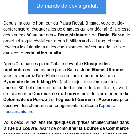
Depuis la cour d’honneur du Palais Royal, Brigitte, votre guide-
conférencière, évoquera les polémiques qui ont déchaîné la presse
des années 80 autour des
de
, le
« Deux plateaux »
Daniel Buren
projet artistique choisi par le duo F.Mitterrand / J.Lang. et vous
révèlera les intentions et les choix souvent méconnus de l’artiste
dans cette
installation in situ.
Après être passés place Colette devant
le Kiosque des
, commandé par la Ratp à
,
noctambules
Jean-Michel Othoniel
vous traverserez l’aile Richelieu du Louvre pour arriver à la
(autre objet de polémique des
Pyramide de Ieoh Ming Pei
années 80 !) et mieux comprendre les choix de l’architecte, avant
de traverser
, puis de s’arrêter entre
la Cour carrée du Louvre
la
et
pour
Colonnade de Perrault
l’église St Germain l’Auxerrois
découvrir les étonnants aménagements réalisés à l’
époque
haussmanienne
.
Vous découvrirez ensuite quelques surprises architecturales dans
la
, avant de contourner
rue du Louvre
la Bourse de Commerce
et de traverser le jardin Nelson Mandela bordé par