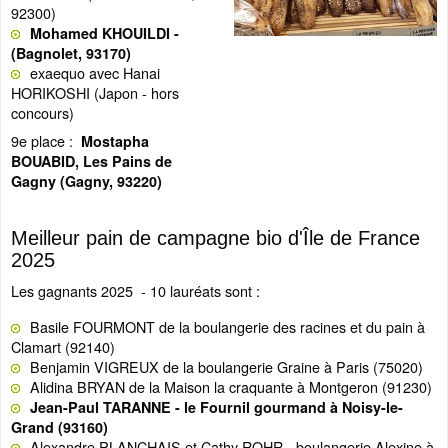
92300)
Mohamed KHOUILDI -
(Bagnolet, 93170)
exaequo avec Hanai
HORIKOSHI (Japon - hors
concours)
9e place :
Mostapha
BOUABID, Les Pains de
Gagny (Gagny, 93220)
Meilleur pain de campagne bio d'Île de France
2025
Les gagnants 2025 - 10 lauréats sont :
Basile FOURMONT de la boulangerie des racines et du pain à
Clamart (92140)
Benjamin VIGREUX de la boulangerie Graine à Paris (75020)
Alidina BRYAN de la Maison la craquante à Montgeron (91230)
Jean-Paul TARANNE - le Fournil gourmand à Noisy-le-
Grand (93160)
Alexandre PLANCHAIS et Cathy ROHR - boulangerie Alexine à