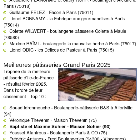
Paris (75018)
Guillaume FELEZ - Facon à Paris (75011)
Lionel BONNAMY - la Fabrique aux gourmandises à Paris
(75014)
Colette WILWERT - boulangerie pâtisserie Colette à Maule
(78580)
Maxime RAÏMI - boulangerie la mauvaise herbe à Paris (75017)
Lionel ODIC - les Délices de Pasteur à Paris (75015)
Meilleures pâtisseries Grand Paris 2025
Trophée de la meilleure
pâtisserie d'Ile-de-France
- résultat février 2025.
Dans l'ordre de leur
classement - Top 10 :
Souad Idrenmouche - Boulangerie-pâtisserie B&S à Alfortville
(94)
Véronique Thevenin - Maison Thevenin (75)
Baptiste et Maxime Sohier - Maison Sohier (93)
Youssef Afantrous - Boulangerie Paris & CO (75)
Frédéric Antunes - Fred Boulangeries (94300 - Vincennes)