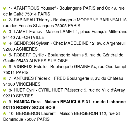
1- AFANTROUS Youssef - Boulangerie PARIS and Co 49, rue
de la Gaîté 75014 PARIS
2- RABINEAU Thierry - Boulangerie MODERNE RABINEAU 16
rue des Fossés St Jacques 75005 PARIS
3- LAMET Franck - Maison LAMET 1, place François Mitterrand
94140 ALFORTVILLE
4- GENDRON Sylvain - Chez MADELEINE 12, av. d'Argenteuil
92600 ASNIERES
5- ROBERT Cyrille - Boulangerie Mum's 5, rue du Général de
Gaulle 95430 AUVERS SUR OISE
6- VIGREUX Estelle - Boulangerie GRAINE 54, rue Oberkampf
75011 PARIS
7- ANTUNES Frédéric - FRED Boulangerie 8, av. du Château
94300 VINCENNES
8- HUET Cyril - CYRIL HUET Pâtisserie 9, rue de Ville d'Avray
92310 SEVRES
9-
HAMIDA Dora - Maison BEAUCLAIR 31, rue de Lisbonne
93110 ROSNY SOUS BOIS
10- BERGERON Laurent - Maison BERGERON 112, rue St
Dominique 75007 PARIS