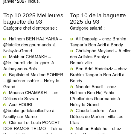
janvier 2027 inclus.
Top 10 2025 Meilleures
Top 10 de la baguette
baguette du 93
2025 du 93
Catégorie chef d'entreprise :
Catégorie salarié :
Haithem BEN HAJ YAHIA –
Ali Dagouig – chez Brahim
@latelier.des.gourmands à
Tangarfa Ben Addi à Bondy
Noisy-le-Grand
Christophe Mayland – Atelier
Mokhtar CHAMAKH –
des Artistes Branly à
@le_fournil_de_la_gare à
Romainville
Aulnay-sous-Bois
Ben Addi Abdelaziz – chez
Baptiste et Maxime SOHIER
Brahim Tangarfa Ben Addi à
– @maison_sohier – Noisy-le-
Bondy
Grand
Naoufel Aoudi – chez
Moussa CHAMAKH – Les
Haithem Ben Haj Yahia –
Délices de Sevran
L’Atelier des Gourmands à
Axel HOURI –
Noisy-le-Grand
@boulangerielacollective à
Claude Leclerc – Aux
Neuilly-sur-Marne
Délices de Marion - ville Les
Clément et Lucia PONCET
Lilas
DOS RAMOS TELMO – Telmo-
Nathan Baldinho – chez