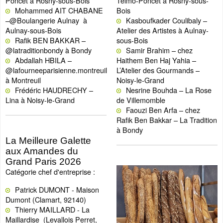
Poncet à Rosny-sous-Bois
Telmo-Poncet à Rosny-sous-
Mohammed AIT CHABANE
Bois
–@Boulangerie Aulnay à
Kasboufkader Coulibaly –
Aulnay-sous-Bois
Atelier des Artistes à Aulnay-
Rafik BEN BAKKAR –
sous-Bois
@latraditionbondy à Bondy
Samir Brahim – chez
Abdallah HBILA –
Haithem Ben Haj Yahia –
@lafourneeparisienne.montreuil
L’Atelier des Gourmands –
à Montreuil
Noisy-le-Grand
Frédéric HAUDRECHY –
Nesrine Bouhda – La Rose
Lina à Noisy-le-Grand
de Villemomble
Faouzi Ben Arfa – chez
Rafik Ben Bakkar – La Tradition
à Bondy
La Meilleure Galette
aux Amandes du
Grand Paris 2026
Catégorie chef d'entreprise :
Patrick DUMONT - Maison
Dumont (Clamart, 92140)
Thierry MAILLARD - La
Maillardise (Levallois Perret,