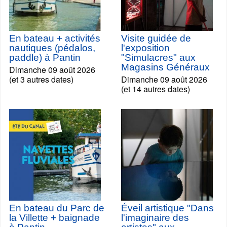
En bateau + activités
Visite guidée de
nautiques (pédalos,
l'exposition
paddle) à Pantin
"Simulacres" aux
Magasins Généraux
Dimanche 09 août 2026
(et 3 autres dates)
Dimanche 09 août 2026
(et 14 autres dates)
En bateau du Parc de
Éveil artistique "Dans
la Villette + baignade
l'imaginaire des