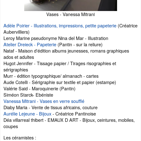
Vases - Vanessa Mitrani
Adèle Poirier - Illustrations, impressions, petite papeterie
(Créatrice
Aubervilliers)
Leroy Marine pseudonyme Nina del Mar - Illustration
Atelier Dreieck - Papeterie
(Pantin - sur la reliure)
Nataf - Maison d'édition albums jeunesses, romans graphiques
ados et adultes
Hugot Jennifer - Tissage papier / Tirages risographies et
sérigraphies
Murr - édition typographique/ almanach - cartes
Aude Cotelli - Sérigraphie sur textile et papier (estampe)
Valérie Said - Maroquinerie (Pantin)
Siméon Starck- Ebéniste
Vanessa Mitrani - Vases en verre soufflé
Diaby Maria - Vente de tissus africains, couture
Aurélie Lejeune - Bijoux
- Créatrice Pantinoise
Déa villarreal thibert - EMAUX D ART - Bijoux, ceintures, mobiles,
coupes
Les céramistes :