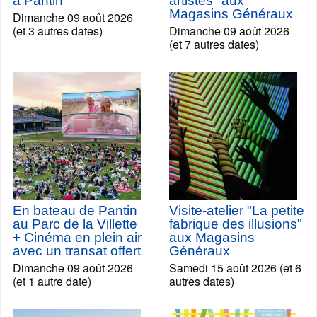
à Pantin
artistes" aux
Magasins Généraux
Dimanche 09 août 2026
(et 3 autres dates)
Dimanche 09 août 2026
(et 7 autres dates)
En bateau de Pantin
Visite-atelier "La petite
au Parc de la Villette
fabrique des illusions"
+ Cinéma en plein air
aux Magasins
avec un transat offert
Généraux
Dimanche 09 août 2026
Samedi 15 août 2026 (et 6
(et 1 autre date)
autres dates)