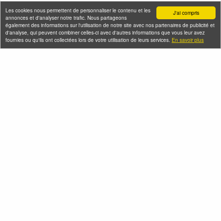
Les cookies nous permettent de personnaliser le contenu et les
J'ai compris
annonces et d'analyser notre trafic. Nous partageons
également des informations sur l'utilisation de notre site avec nos partenaires de publicité et
d'analyse, qui peuvent combiner celles-ci avec d'autres informations que vous leur avez
fournies ou qu'ils ont collectées lors de votre utilisation de leurs services.
En savoir plus
Seine-Saint-Denis Tourisme
140, avenue Jean Lolive
93695 Pantin Cedex
Téléphone
Qui sommes-nous ?
Infos pratiques
Contact
FAQ
Flux RSS