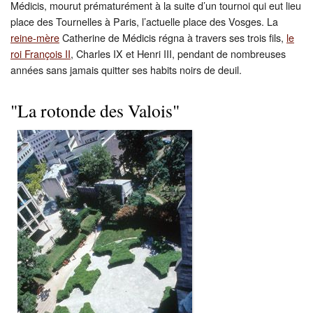
Médicis, mourut prématurément à la suite d’un tournoi qui eut lieu
Restauration
place des Tournelles à Paris, l’actuelle place des Vosges. La
reine-mère
Catherine de Médicis régna à travers ses trois fils,
le
CMN
roi François II
, Charles IX et Henri III, pendant de nombreuses
années sans jamais quitter ses habits noirs de deuil.
Fouilles
"La rotonde des Valois"