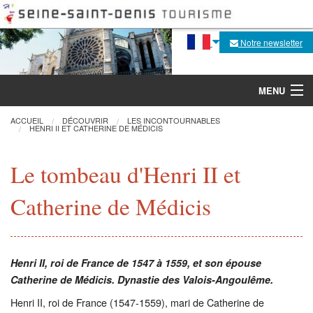
Notre newsletter
MENU
ACCUEIL
DÉCOUVRIR
LES INCONTOURNABLES
HENRI II ET CATHERINE DE MÉDICIS
Découvrir
Le tombeau d'Henri II et
Agenda
Catherine de Médicis
Fabrique de la flèche
Visites, activités
Henri II, roi de France de 1547 à 1559, et son épouse
Catherine de Médicis. Dynastie des Valois-Angoulême.
Pratique
Henri II, roi de France (1547-1559), mari de Catherine de