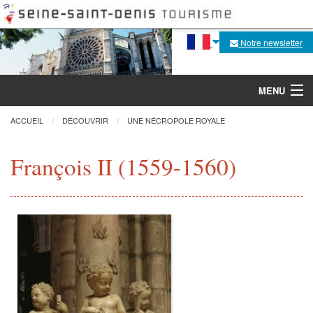
Notre newsletter
MENU
ACCUEIL
DÉCOUVRIR
UNE NÉCROPOLE ROYALE
Découvrir
François II (1559-1560)
Agenda
Fabrique de la flèche
Visites, activités
Pratique