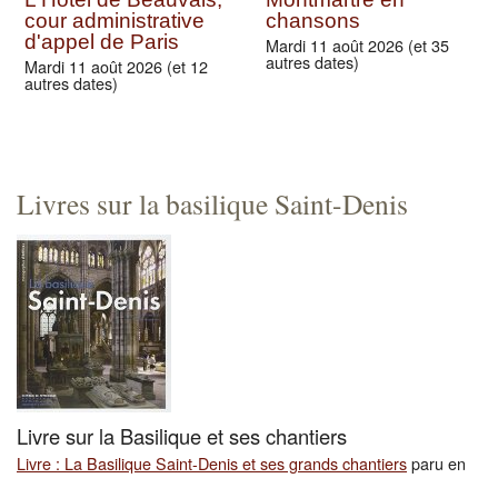
Visite-conférence du
Concerts de
château de Champs-
musiques
sur-Marne
médiévales à la
Basilique Saint-Denis
Dimanche 27 septembre
2026
Vendredi 16 octobre 2026
Plus de visites du patrimoine
L'Hôtel de Beauvais,
Montmartre en