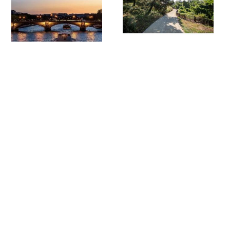
Croisière Happy Hour
Exploration du Parc
en Seine
de l'Ile-Saint-Denis
Vendredi 07 août 2026 (et 76
Samedi 08 août 2026
autres dates)
Livres sur la basilique Saint-Denis