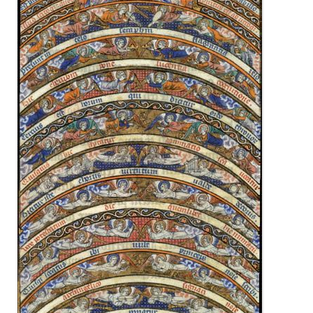
Restauration
CMN
Fouilles