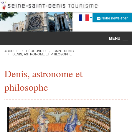
Notre newsletter
MENU
ACCUEIL
DÉCOUVRIR
SAINT DENIS
DENIS, ASTRONOME ET PHILOSOPHE
Découvrir
Denis, astronome et
Agenda
philosophe
Fabrique de la flèche
Visites, activités
Pratique