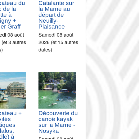
bateau du
Catalante sur
 de la
la Marne au
ette à
départ de
igny +
Neuilly-
ier Graff
Plaisance
di 08 août
Samedi 08 août
(et 3 autres
2026 (et 15 autres
s)
dates)
bateau +
Découverte du
vités
canoë kayak
tiques
sur la Marne -
dalos,
Nosyka
le) à
Samedi 08 août