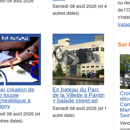
di 08 août 2026
ou des
Samedi 08 août 2026 (et 4
de l’
autres dates)
n'hés
Insta
Sur 
ier création de
En bateau du Parc
Croi
e toupie
de la Villette à Pantin
déc
chédélique à
+ balade street-art
Can
igny
Samedi 08 août 2026 (et 1
Mart
di 08 août 2026 (et
autre date)
Sei
tres dates)
Vend
2026