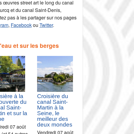
 œuvres street art le long du canal
Ourcq et du canal Saint-Denis,
itez pas à les partager sur nos pages
gram
,
Facebook
ou
Twitter
.
l'eau et sur les berges
sière à la
Croisière du
ouverte du
canal Saint-
al Saint-
Martin à la
in et sur la
Seine, le
ne
meilleur des
deux mondes
redi 07 août
Vendredi 07 août
 (et 54 autres