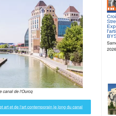
Croi
Stre
Exp
l'ar
BY
Same
202
e canal de l'Ourcq
et art et de l'art contemporain le long du canal