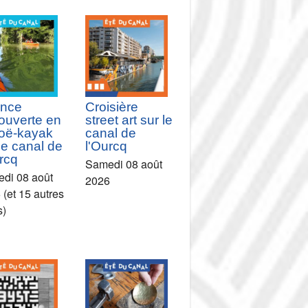
nce
Croisière
ouverte en
street art sur le
oë-kayak
canal de
le canal de
l'Ourcq
rcq
Samedi 08 août
di 08 août
2026
 (et 15 autres
s)