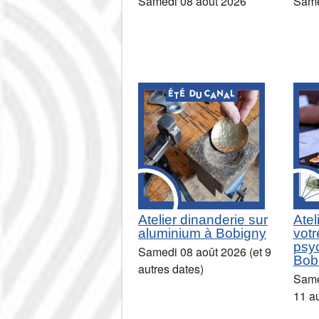
Samedi 08 août 2026
Same
Atelier dinanderie sur
Atel
aluminium à Bobigny
votr
psy
Samedi 08 août 2026 (et 9
Bob
autres dates)
Same
11 au