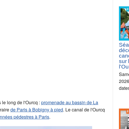
Séa
déc
can
sur 
l'Ou
Same
2026
date
 le long de l'Ourcq :
promenade au bassin de La
éraire
de Paris à Bobigny à pied
. Le canal de l'Ourcq
nnées pédestres à Paris
.