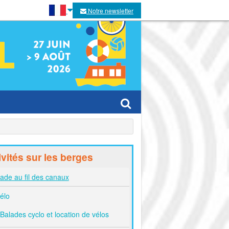
Notre newsletter
es villes
ivités sur les berges
es
ade au fil des canaux
élo
Balades cyclo et location de vélos
tivaux