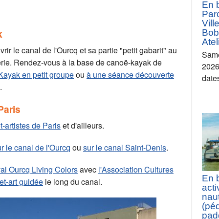
En 
Parc
Vill
k
Bob
Atel
r le canal de l'Ourcq et sa partie "petit gabarit" au
Same
rerie. Rendez-vous à la base de canoë-kayak de
2026 
ayak en petit groupe
ou
à une séance découverte
date
.
Paris
t-artistes de Paris
et d'ailleurs.
ur le canal de l'Ourcq
ou
sur le canal Saint-Denis
.
val Ourcq Living Colors
avec
l'Association Cultures
En 
t-art guidée
le long du canal.
acti
nau
(pé
padd