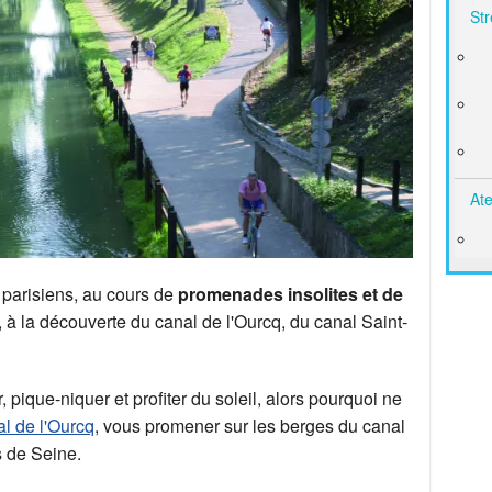
Str
Ate
parisiens,
au cours
de
promenades insolites et de
, à la découverte du canal de l'Ourcq, du canal Saint-
r, pique-niquer et profiter du soleil, alors pourquoi ne
l de l'Ourcq
, vous promener sur les berges du canal
s de Seine.