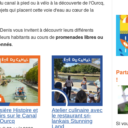
du canal à pied ou à vélo à la découverte de l'Ourcq,
jets qui placent cette voie d'eau au cœur de la
Denis vous invitent à découvrir leurs différents
t leurs habitants au cours de
promenades libres ou
ionnés
.
Part
!
sière Histoire et
Atelier culinaire avec
irs sur le Canal
le restaurant sri-
'Ourcq
lankais Stunning
Si vo
Land