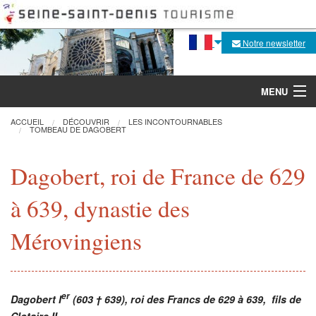
Notre newsletter
MENU
ACCUEIL
DÉCOUVRIR
LES INCONTOURNABLES
TOMBEAU DE DAGOBERT
Découvrir
Dagobert, roi de France de 629
Agenda
à 639, dynastie des
Fabrique de la flèche
Mérovingiens
Visites, activités
Pratique
er
Dagobert I
(603 † 639), roi des Francs de 629 à 639, fils de
Clotaire II.