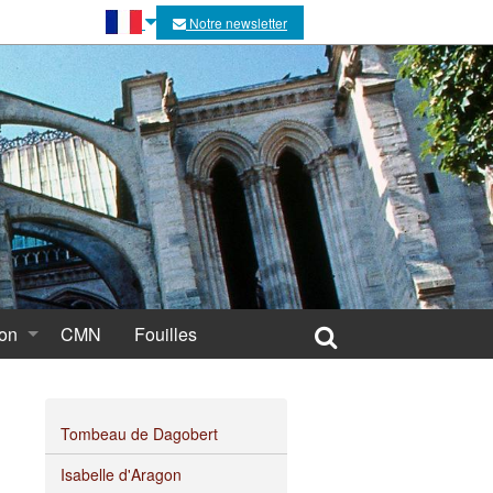
Notre newsletter
ion
CMN
Fouilles
ns et rénovations
es restaurations
Tombeau de Dagobert
Isabelle d'Aragon
 restauration