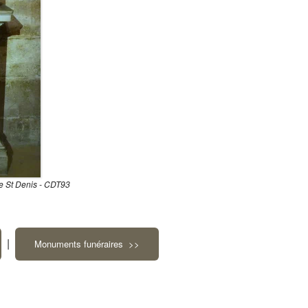
ue St Denis - CDT93
|
Monuments funéraires >>