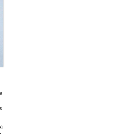
re
s
 à
r