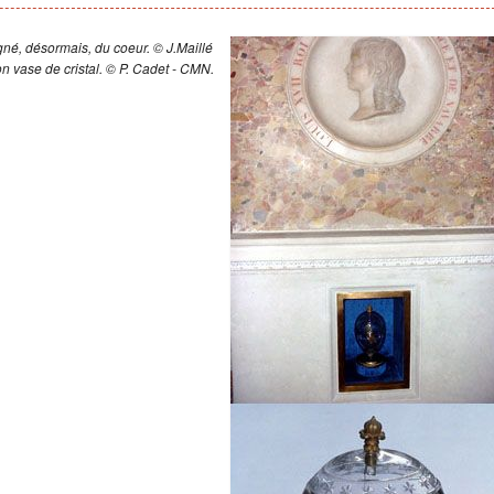
Activités pédagogiques
Basilique sensorielle
Napoléon 1
né, désormais, du coeur. © J.Maillé
n vase de cristal. © P. Cadet - CMN.
Tournages
Jacques-G
Festival
La tour no
François 
s
Viollet-le
Façade occ