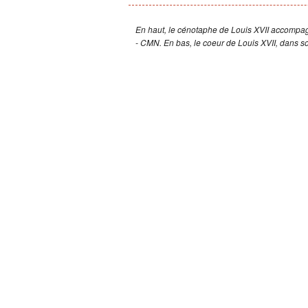
Les incontournables
En haut, le cénotaphe de Louis XVII accompag
- CMN. En bas, le coeur de Louis XVII, dans so
saint Denis
Une nécropole royale
Orgue de la basilique-cathédrale
Lexique de la Basilique Saint-Deni
Bibliographie
Dossier de presse