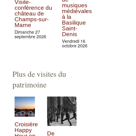
Visite-
musiques
conférence du
médiévales
château de
à la
Champs-sur-
Basilique
Marne
Saint-
Dimanche 27
Denis
septembre 2026
Vendredi 16
octobre 2026
Plus de visites du
patrimoine
Croisière
Happy
De
Hour en