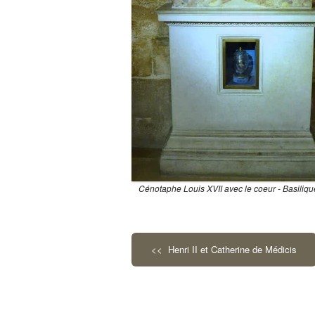
Cénotaphe Louis XVII avec le coeur - Basiliq
<< Henri II et Catherine de Médicis