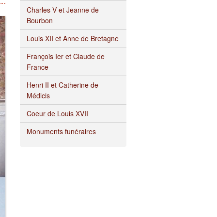
Charles V et Jeanne de
er et la restauration
Bourbon
uillaume Legrand
Louis XII et Anne de Bretagne
François Ier et Claude de
rd
France
Debret
Henri II et Catherine de
Médicis
-Duc
Coeur de Louis XVII
identale et horloge
Monuments funéraires