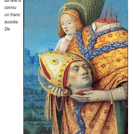
Restauration
connu
un franc
CMN
succès.
De
Fouilles