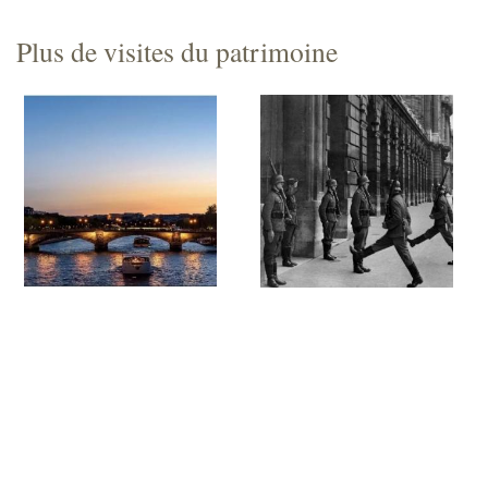
Plus de visites du patrimoine
Croisière Happy Hour
De l'Occupation à la
en Seine
Libération, Paris
entre 1940 et 1944
Jeudi 06 août 2026 (et 77
autres dates)
Vendredi 07 août 2026 (et 23
autres dates)