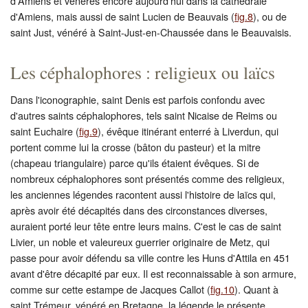
d'Amiens et vénérés encore aujourd'hui dans la cathédrale
d'Amiens, mais aussi de saint Lucien de Beauvais (
fig.8
), ou de
saint Just, vénéré à Saint-Just-en-Chaussée dans le Beauvaisis.
Les céphalophores : religieux ou laïcs
Dans l'iconographie, saint Denis est parfois confondu avec
d'autres saints céphalophores, tels saint Nicaise de Reims ou
saint Euchaire (
fig.9
), évêque itinérant enterré à Liverdun, qui
portent comme lui la crosse (bâton du pasteur) et la mitre
(chapeau triangulaire) parce qu'ils étaient évêques. Si de
nombreux céphalophores sont présentés comme des religieux,
les anciennes légendes racontent aussi l'histoire de laïcs qui,
après avoir été décapités dans des circonstances diverses,
auraient porté leur tête entre leurs mains. C'est le cas de saint
Livier, un noble et valeureux guerrier originaire de Metz, qui
passe pour avoir défendu sa ville contre les Huns d'Attila en 451
avant d'être décapité par eux. Il est reconnaissable à son armure,
comme sur cette estampe de Jacques Callot (
fig.10
). Quant à
saint Trémeur, vénéré en Bretagne, la légende le présente