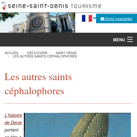
Notre newsletter
MENU
ACCUEIL
DÉCOUVRIR
SAINT DENIS
LES AUTRES SAINTS CÉPHALOPHORES
Découvrir
Les autres saints
Agenda
céphalophores
Fabrique de la flèche
Visites, activités
L'histoire
de Denis
Pratique
portant
sa tête a