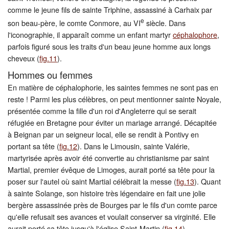
comme le jeune fils de sainte Triphine, assassiné à Carhaix par
e
son beau-père, le comte Conmore, au VI
siècle. Dans
l'iconographie, il apparaît comme un enfant martyr
céphalophore
,
parfois figuré sous les traits d'un beau jeune homme aux longs
cheveux (
fig.11
).
Hommes ou femmes
En matière de céphalophorie, les saintes femmes ne sont pas en
reste ! Parmi les plus célèbres, on peut mentionner sainte Noyale,
présentée comme la fille d'un roi d'Angleterre qui se serait
réfugiée en Bretagne pour éviter un mariage arrangé. Décapitée
à Beignan par un seigneur local, elle se rendit à Pontivy en
portant sa tête (
fig.12
). Dans le Limousin, sainte Valérie,
martyrisée après avoir été convertie au christianisme par saint
Martial, premier évêque de Limoges, aurait porté sa tête pour la
poser sur l'autel où saint Martial célébrait la messe (
fig.13
). Quant
à sainte Solange, son histoire très légendaire en fait une jolie
bergère assassinée près de Bourges par le fils d'un comte parce
qu'elle refusait ses avances et voulait conserver sa virginité. Elle
aurait porté sa tête jusqu'à l'église Saint-Martin (
fig.14
).