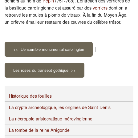
deniers au nom de
Pépin
(751-768). L’entretien des verrières de
la basilique carolingienne est assuré par des
verriers
dont on a
retrouvé les moules à plomb de vitraux. À la fin du Moyen Âge,
un orfèvre émailleur restaure des œuvres du célèbre trésor.
|
<< L'ensemble monumental carolingien
Les roses du transept gothique >>
Historique des fouilles
La crypte archéologique, les origines de Saint-Denis
La nécropole aristocratique mérovingienne
La tombe de la reine Arégonde