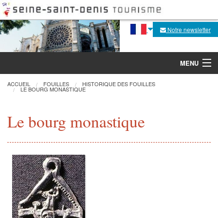
Notre newsletter
MENU
ACCUEIL
FOUILLES
HISTORIQUE DES FOUILLES
LE BOURG MONASTIQUE
Découvrir
Le bourg monastique
Agenda
Fabrique de la flèche
Visites, activités
Pratique