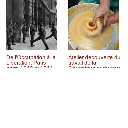
De l'Occupation à la
Atelier découverte du
Libération, Paris
travail de la
entre 1940 et 1944
Céramique et du tour
de potier à l'Atelier
Vendredi 07 août 2026 (et 23
autres dates)
d'He-Lam à Saint-
Denis
Vendredi 07 août 2026 (et 6
autres dates)
Livres sur la basilique Saint-Denis