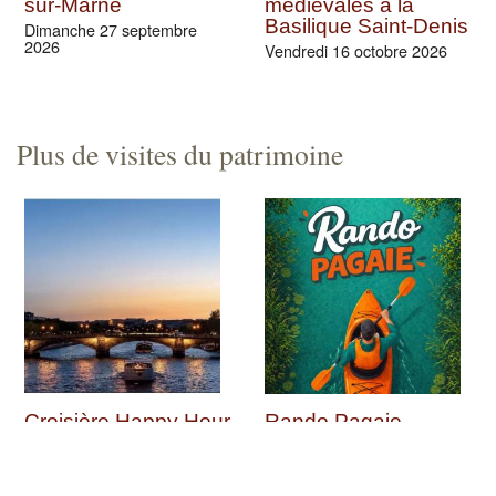
sur-Marne
médiévales à la
Basilique Saint-Denis
Dimanche 27 septembre
2026
Vendredi 16 octobre 2026
Plus de visites du patrimoine
Croisière Happy Hour
Rando Pagaie
en Seine
Patrimoine sur la
Marne entre Chelles
Samedi 08 août 2026 (et 76
autres dates)
et Noisy-le-Grand