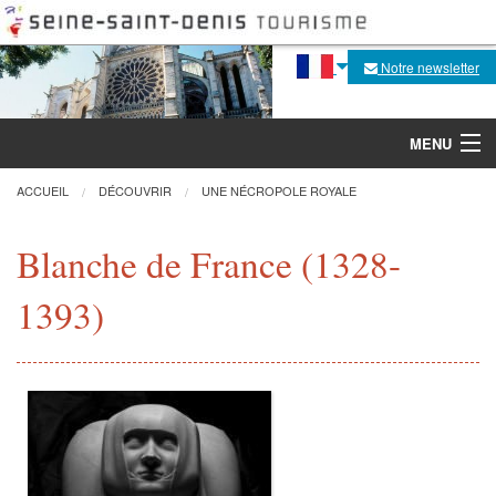
Notre newsletter
MENU
ACCUEIL
DÉCOUVRIR
UNE NÉCROPOLE ROYALE
Découvrir
Blanche de France (1328-
1393)
Agenda
Fabrique de la flèche
Visites, activités
Pratique