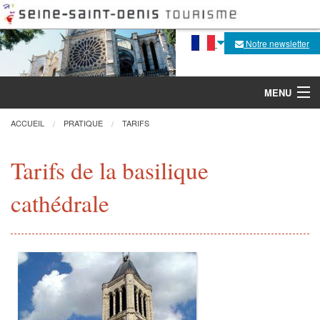
Notre newsletter
MENU
ACCUEIL
PRATIQUE
TARIFS
Découvrir
Tarifs de la basilique
cathédrale
Agenda
Fabrique de la flèche
Visites, activités
Pratique