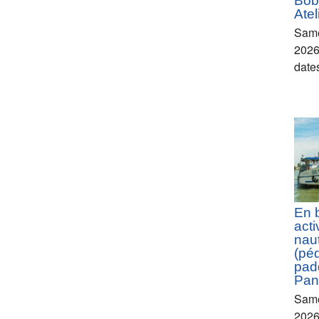
Bob
Atel
Same
2026 
date
En 
acti
nau
(pé
padd
Pan
Same
2026 