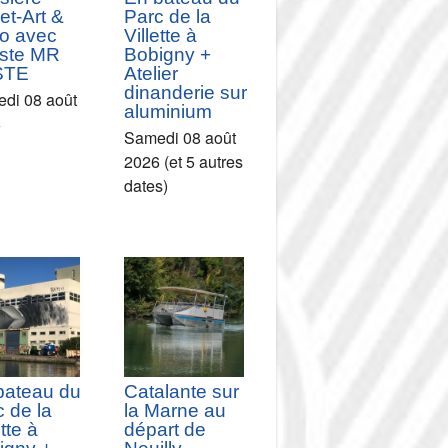
et-Art &
Parc de la
o avec
Villette à
tiste MR
Bobigny +
STE
Atelier
dinanderie sur
di 08 août
aluminium
6
Samedi 08 août
2026 (et 5 autres
dates)
bateau du
Catalante sur
 de la
la Marne au
ette à
départ de