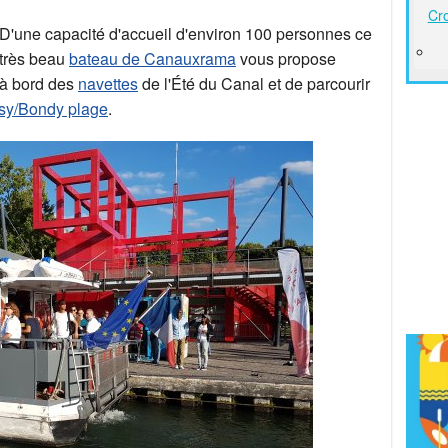
Cro
D'une capacité d'accueil d'environ 100 personnes ce
très beau
bateau de Canauxrama
vous propose
 à bord des
navettes
de l'Été du Canal et de parcourir
sy/Bondy plage
.