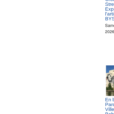
Stre
Exp
l'ar
BY
Same
202
En 
Parc
Vill