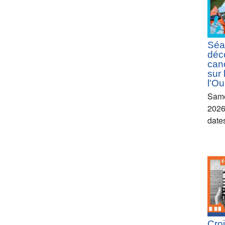
Séa
déc
can
sur 
l'Ou
Same
2026
date
Croi