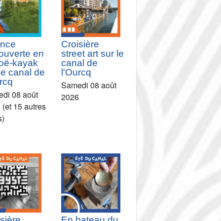
nce
Croisière
ouverte en
street art sur le
oë-kayak
canal de
le canal de
l'Ourcq
rcq
Samedi 08 août
di 08 août
2026
 (et 15 autres
s)
sière
En bateau du