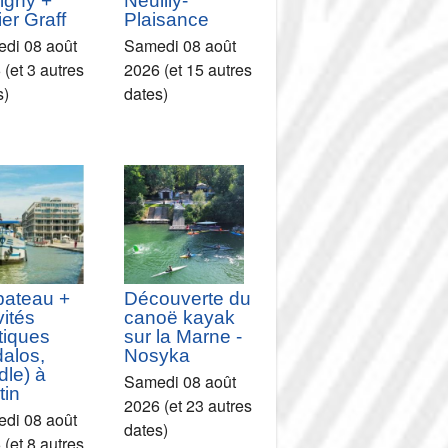
igny +
Neuilly-
ier Graff
Plaisance
di 08 août
Samedi 08 août
(et 3 autres
2026 (et 15 autres
s)
dates)
bateau +
Découverte du
vités
canoë kayak
tiques
sur la Marne -
dalos,
Nosyka
le) à
Samedi 08 août
tin
2026 (et 23 autres
di 08 août
dates)
(et 8 autres