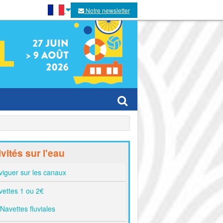
Notre newsletter
es villes
ivités sur l'eau
es
iguer sur les canaux
ettes 1 ou 2€
Navettes fluviales
tivaux