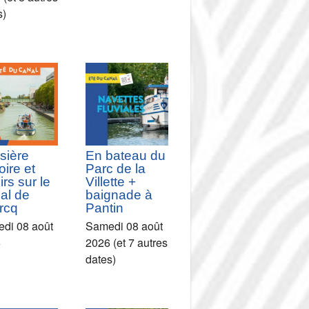
s)
sière
En bateau du
oire et
Parc de la
irs sur le
Villette +
al de
baignade à
rcq
Pantin
di 08 août
Samedi 08 août
6
2026 (et 7 autres
dates)