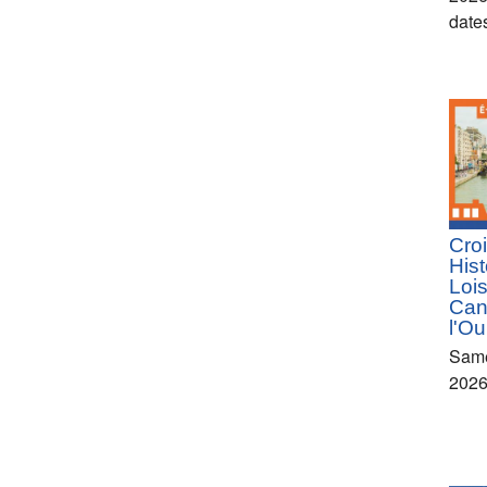
date
Croi
Hist
Lois
Can
l'Ou
Same
202