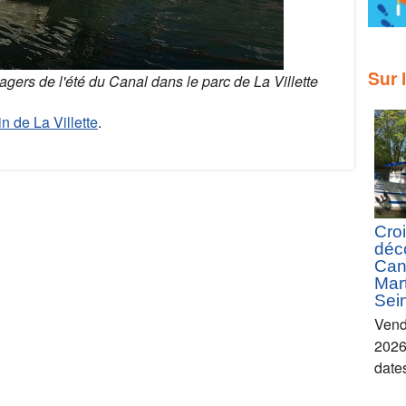
Sur 
rs de l'été du Canal dans le parc de La Villette
n de La Villette
.
Croi
déc
Can
Mart
Sei
Vend
2026
date