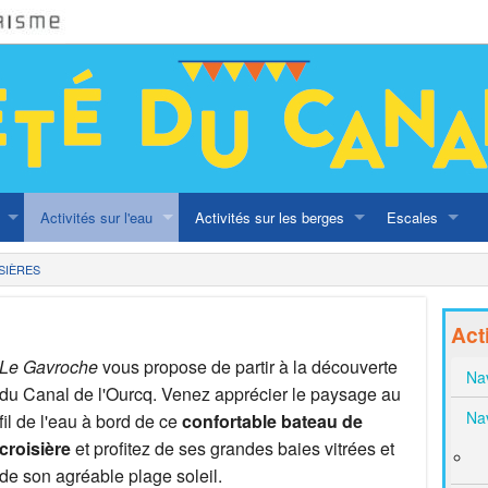
Activités sur l'eau
Activités sur les berges
Escales
Naviguer sur les canaux
Balade au fil des canaux
Programmation d
SIÈRES
Navettes 1 ou 2€
A vélo
En famille
Act
ritage olympique
Croisières
Street Art
Bonnes adress
Le Gavroche
vous propose de partir à la découverte
Nav
du Canal de l'Ourcq. Venez apprécier le paysage au
Ateliers
Péniches
Nav
fil de l'eau à bord de ce
confortable bateau de
croisière
et profitez de ses grandes baies vitrées et
Lieux festifs es
de son agréable plage soleil.