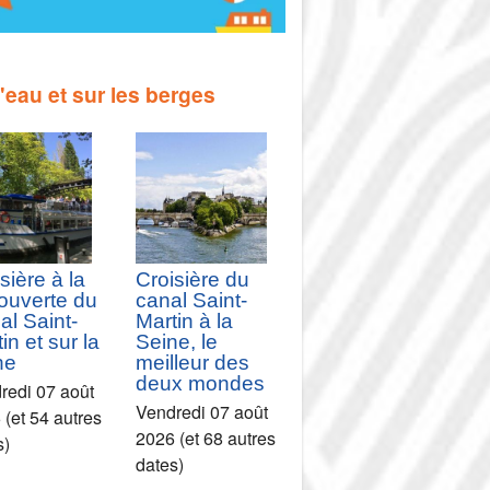
l'eau et sur les berges
sière à la
Croisière du
ouverte du
canal Saint-
al Saint-
Martin à la
in et sur la
Seine, le
ne
meilleur des
deux mondes
redi 07 août
Vendredi 07 août
 (et 54 autres
2026 (et 68 autres
s)
dates)