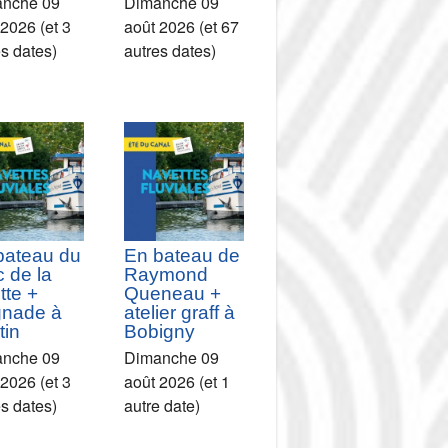
nche 09
Dimanche 09
 2026 (et 3
août 2026 (et 67
es dates)
autres dates)
bateau du
En bateau de
 de la
Raymond
ette +
Queneau +
gnade à
atelier graff à
tin
Bobigny
nche 09
Dimanche 09
 2026 (et 3
août 2026 (et 1
es dates)
autre date)