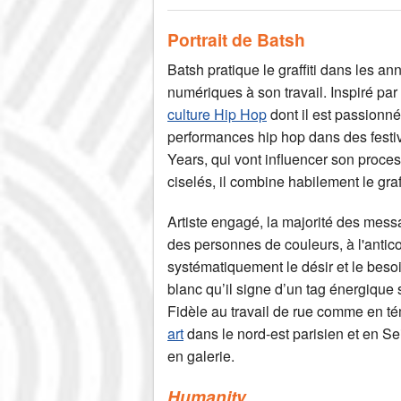
Portrait de Batsh
Batsh pratique le graffiti dans les a
numériques à son travail. Inspiré par
culture Hip Hop
dont il est passionné
performances hip hop dans des festiv
Years, qui vont influencer son proce
ciselés, il combine habilement le graffit
Artiste engagé, la majorité des messa
des personnes de couleurs, à l'anticol
systématiquement le désir et le beso
blanc qu’il signe d’un tag énergique 
Fidèle au travail de rue comme en 
art
dans le nord-est parisien et en Se
en galerie.
Humanity