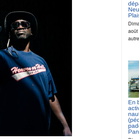
dép
Neui
Pla
Dima
août
autr
En 
acti
nau
(pé
padd
Pan