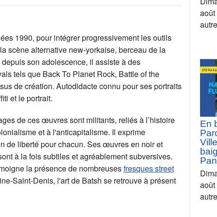
Dima
août
autr
nnées 1990, pour intégrer progressivement les outils
 la scène alternative new-yorkaise, berceau de la
 depuis son adolescence, il assiste à des
als tels que Back To Planet Rock, Battle of the
ssus de création. Autodidacte connu pour ses portraits
i et le portrait.
ges de ces œuvres sont militants, reliés à l’histoire
En 
onialisme et à l'anticapitalisme. Il exprime
Parc
Vill
in de liberté pour chacun. Ses œuvres en noir et
bai
sont à la fois subtiles et agréablement subversives.
Pan
témoigne la présence de nombreuses
fresques street
Dima
ine-Saint-Denis, l'art de Batsh se retrouve à présent
août
autr