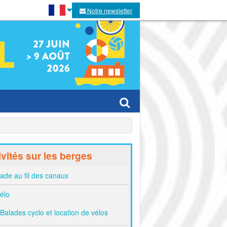
Notre newsletter
es villes
ivités sur les berges
es
ade au fil des canaux
élo
Balades cyclo et location de vélos
tivaux