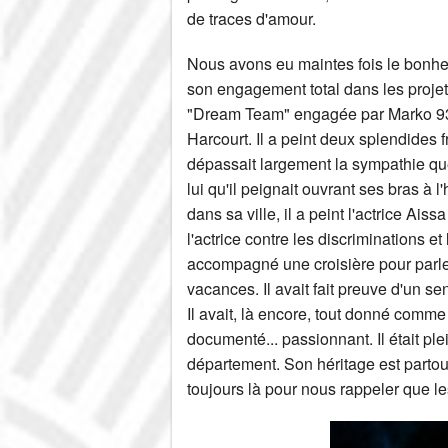
de traces d'amour.
Nous avons eu maintes fois le bonheur
son engagement total dans les projets
"Dream Team" engagée par Marko 93 
Harcourt. Il a peint deux splendides 
dépassait largement la sympathie que
lui qu'il peignait ouvrant ses bras à
dans sa ville, il a peint l'actrice A
l'actrice contre les discriminations et 
accompagné une croisière pour parler
vacances. Il avait fait preuve d'un 
Il avait, là encore, tout donné comme s
documenté... passionnant. Il était ple
département. Son héritage est partout
toujours là pour nous rappeler que le