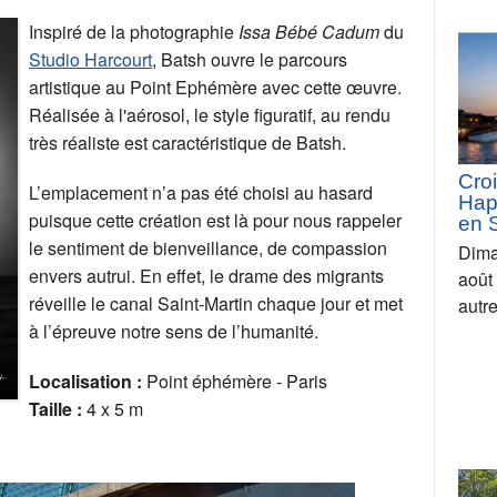
Inspiré de la photographie
Issa Bébé Cadum
du
Studio Harcourt
, Batsh ouvre le parcours
artistique au Point Ephémère avec cette œuvre.
Réalisée à l'aérosol, le style figuratif, au rendu
très réaliste est caractéristique de Batsh.
Croi
L’emplacement n’a pas été choisi au hasard
Hap
puisque cette création est là pour nous rappeler
en 
le sentiment de bienveillance, de compassion
Dima
envers autrui. En effet, le drame des migrants
août
réveille le canal Saint-Martin chaque jour et met
autr
à l’épreuve notre sens de l’humanité.
Localisation :
Point éphémère - Paris
Taille :
4 x 5 m