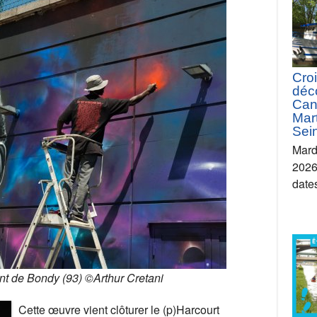
Croi
déc
Can
Mart
Sei
Mard
2026
date
nt de Bondy (93) ©Arthur Cretani
Cette œuvre vient clôturer le (p)Harcourt