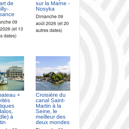
art de
sur la Marne -
lly-
Nosyka
isance
Dimanche 09
nche 09
août 2026 (et 20
 2026 (et 13
autres dates)
es dates)
bateau +
Croisière du
vités
canal Saint-
tiques
Martin à la
dalos,
Seine, le
le) à
meilleur des
tin
deux mondes