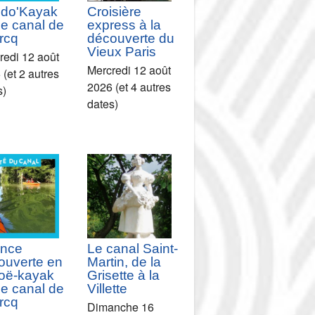
do'Kayak
Croisière
le canal de
express à la
rcq
découverte du
Vieux Paris
redi 12 août
Mercredi 12 août
(et 2 autres
2026 (et 4 autres
s)
dates)
nce
Le canal Saint-
ouverte en
Martin, de la
oë-kayak
Grisette à la
le canal de
Villette
rcq
Dimanche 16