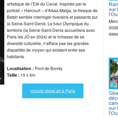
artistique de l’Eté du Canal. Inspirée par le
Ran
sur 
portrait « Harcourt » d’Aïssa Maïga, la fresque de
l'Ou
Batsh semble interroger riverains et passants sur
Merc
la Seine-Saint Denis. Le futur Olympique du
2026 
territoire (la Seine-Saint-Denis accueillera avec
date
Paris les JO en 2024) et la richesse de sa
diversité culturelle, n’efface pas les grandes
disparités de moyen qui existent entre ses
habitants.
Localisation :
Pont de Bondy
Taille :
15 x 6m
circuits street art à Paris
Séa
déc
can
sur 
l'Ou