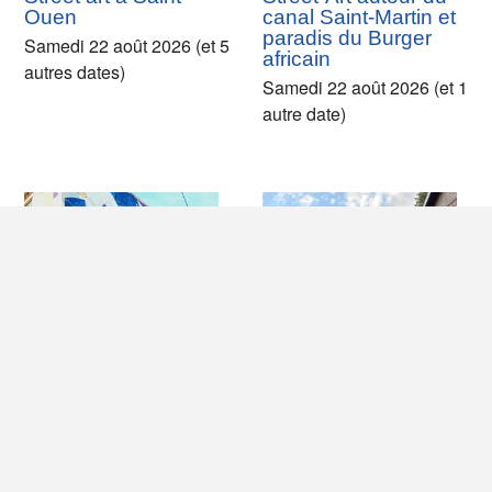
Ouen
canal Saint-Martin et
paradis du Burger
Samedi 22 août 2026 (et 5
africain
autres dates)
Samedi 22 août 2026 (et 1
autre date)
Déambulation autour
Balade dans le 19e,
du street-art entre
entre graffiti et street
Clichy et Asnières-
art
sur-Seine
Samedi 22 août 2026 (et 2