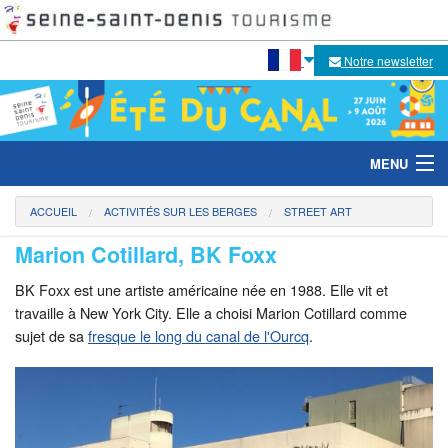
Notre newsletter
MENU
ACCUEIL
ACTIVITÉS SUR LES BERGES
STREET ART
Marion Cotillard, BK Foxx
Le festival
BK Foxx est une artiste américaine née en 1988. Elle vit et
Temps forts 2026
travaille à New York City. Elle a choisi Marion Cotillard comme
sujet de sa
fresque le long du canal de l'Ourcq
.
Activités sur l'eau
Activités sur les berges
Escales