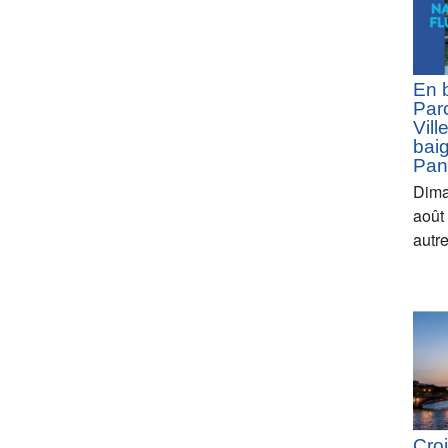
En 
Parc
Vill
bai
Pan
Dima
août
autr
Croi