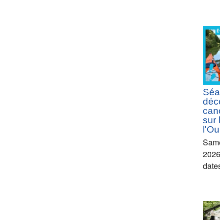
Séa
déc
can
sur 
l'Ou
Same
2026
date