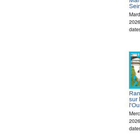
Mart
Sei
Mard
2026
date
Ran
sur 
l'Ou
Merc
2026 
date