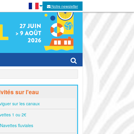
Notre newsletter
es villes
ivités sur l'eau
es
iguer sur les canaux
ettes 1 ou 2€
Navettes fluviales
tivaux