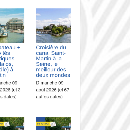
bateau +
Croisière du
vités
canal Saint-
tiques
Martin à la
dalos,
Seine, le
le) à
meilleur des
tin
deux mondes
nche 09
Dimanche 09
 2026 (et 3
août 2026 (et 67
es dates)
autres dates)