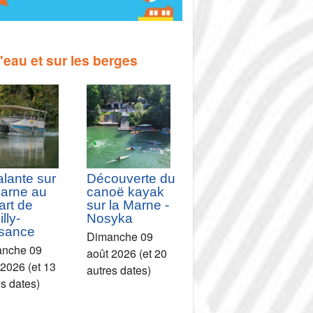
l'eau et sur les berges
alante sur
Découverte du
Marne au
canoë kayak
art de
sur la Marne -
lly-
Nosyka
isance
Dimanche 09
nche 09
août 2026 (et 20
 2026 (et 13
autres dates)
es dates)