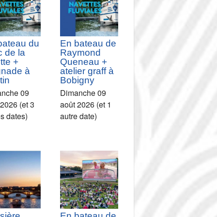
bateau du
En bateau de
 de la
Raymond
ette +
Queneau +
gnade à
atelier graff à
tin
Bobigny
nche 09
Dimanche 09
 2026 (et 3
août 2026 (et 1
es dates)
autre date)
sière
En bateau de