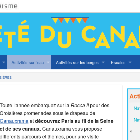
Activités sur l'eau
Activités sur les berges
Escales
Naviguer sur les canaux
Balade au fil des canaux
Programmation d
SIÈRES
Navettes 1 ou 2€
A vélo
En famille
Act
ritage olympique
Croisières
Street Art
Bonnes adress
Toute l'année embarquez sur la
Rocca II
pour des
Nav
Croisières promenades sous le drapeau de
Ateliers
Péniches
Nav
Canauxrama
et
découvrez Paris au fil de la Seine
et de ses canaux
. Canauxrama vous propose
Lieux festifs es
différents parcours et thèmes, pour une visite