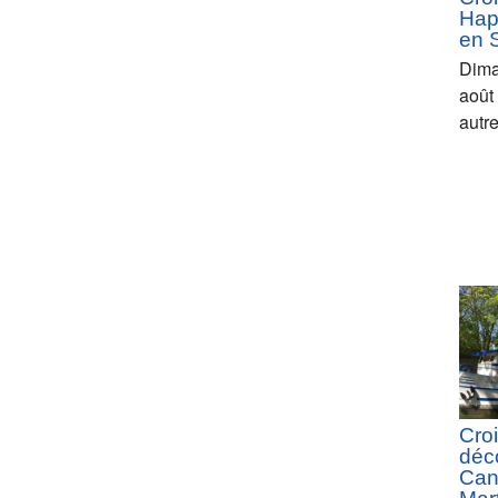
Hap
en 
Dima
août
autr
Croi
déc
Can