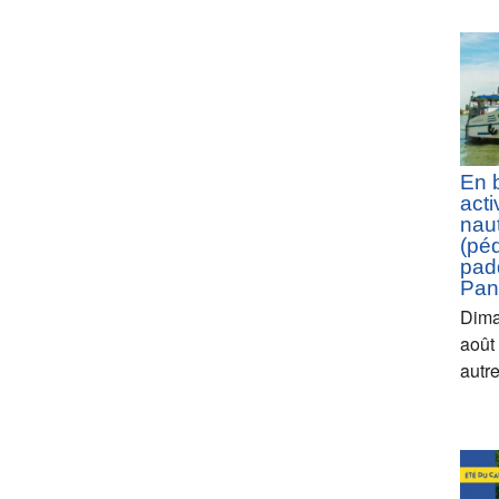
En 
acti
nau
(pé
padd
Pan
Dima
août
autr