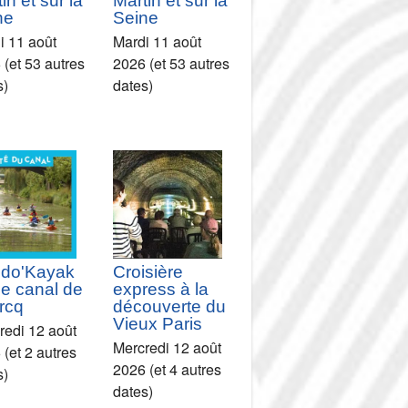
in et sur la
Martin et sur la
ne
Seine
i 11 août
Mardi 11 août
 (et 53 autres
2026 (et 53 autres
s)
dates)
do'Kayak
Croisière
le canal de
express à la
rcq
découverte du
Vieux Paris
redi 12 août
Mercredi 12 août
(et 2 autres
2026 (et 4 autres
s)
dates)