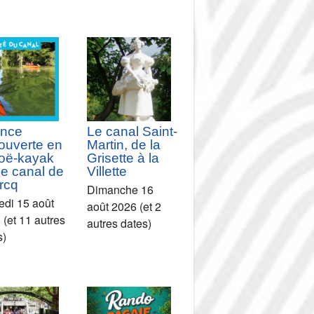
nce
Le canal Saint-
ouverte en
Martin, de la
oë-kayak
Grisette à la
le canal de
Villette
rcq
Dimanche 16
di 15 août
août 2026 (et 2
 (et 11 autres
autres dates)
s)