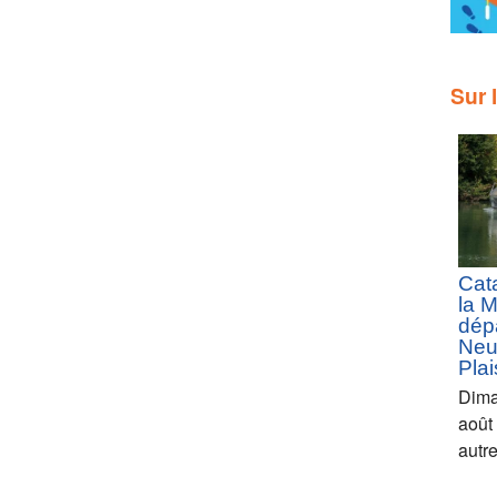
Sur 
Cat
la 
dép
Neui
Pla
Dima
août
autr